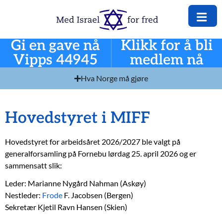
Gi en gave nå
Klikk for å bli
Vipps 44945
medlem nå
Hva Norge må gjøre
Hovedstyret i MIFF
Hovedstyret for arbeidsåret 2026/2027 ble valgt på
generalforsamling på Fornebu lørdag 25. april 2026 og er
sammensatt slik:
Leder: Marianne Nygård Nahman (Askøy)
Nestleder:
Frode
F. Jacobsen (Bergen)
Sekretær Kjetil Ravn Hansen (Skien)