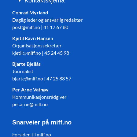
Kontaktskjema
Conrad Myrland
Daglig leder og ansvarlig redaktør
post@miff.no | 41 17 67 80
Kjetil Ravn Hansen
Organisasjonssekretær
kjetil@miff.no | 45 24 45 98
Bjarte Bjellås
Journalist
bjarte@miff.no | 47 25 88 57
Per Arne Vatnøy
Kommunikasjonsrådgiver
per.arne@miff.no
Snarveier på miff.no
Forsiden til miff.no