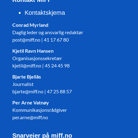
Kontaktskjema
Conrad Myrland
Daglig leder og ansvarlig redaktør
post@miff.no | 41 17 67 80
Kjetil Ravn Hansen
Organisasjonssekretær
kjetil@miff.no | 45 24 45 98
Bjarte Bjellås
Journalist
bjarte@miff.no | 47 25 88 57
Per Arne Vatnøy
Kommunikasjonsrådgiver
per.arne@miff.no
Snarveier på miff.no