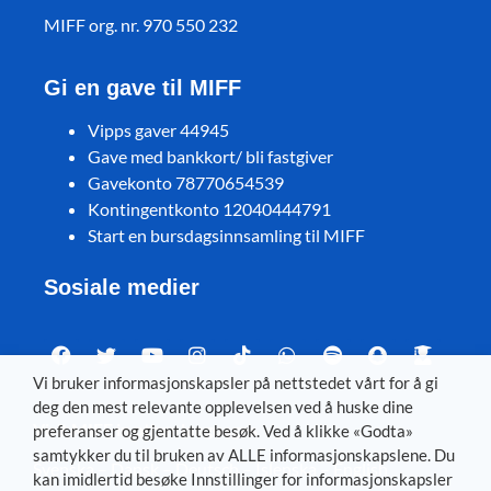
MIFF org. nr. 970 550 232
Gi en gave til MIFF
Vipps gaver 44945
Gave med bankkort/ bli fastgiver
Gavekonto 78770654539
Kontingentkonto 12040444791
Start en bursdagsinnsamling til MIFF
Sosiale medier
Vi bruker informasjonskapsler på nettstedet vårt for å gi
deg den mest relevante opplevelsen ved å huske dine
Visit MIFF in other languages
preferanser og gjentatte besøk. Ved å klikke «Godta»
samtykker du til bruken av ALLE informasjonskapslene. Du
Svenska
–
Dansk
–
Deutsch
–
Íslenska
–
English
kan imidlertid besøke Innstillinger for informasjonskapsler