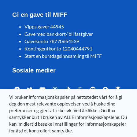
Gi en gave til MIFF
Vipps gaver 44945
Gave med bankkort/ bli fastgiver
Gavekonto 78770654539
Kontingentkonto 12040444791
Start en bursdagsinnsamling til MIFF
Sosiale medier
Vi bruker informasjonskapsler på nettstedet vårt for å gi
deg den mest relevante opplevelsen ved å huske dine
Visit MIFF in other languages
preferanser og gjentatte besøk. Ved å klikke «Godta»
samtykker du til bruken av ALLE informasjonskapslene. Du
Svenska
–
Dansk
–
Deutsch
–
Íslenska
–
English
kan imidlertid besøke Innstillinger for informasjonskapsler
for å gi et kontrollert samtykke.