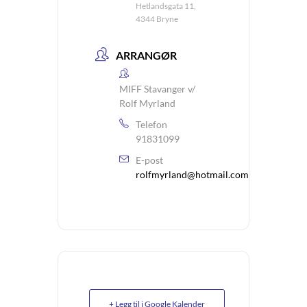
Hetlandsgata 11,
4344 Bryne
ARRANGØR
MIFF Stavanger v/
Rolf Myrland
Telefon
91831099
E-post
rolfmyrland@hotmail.com
+ Legg til i Google Kalender