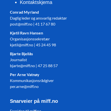
Kontaktskjema
Conrad Myrland
Daglig leder og ansvarlig redaktør
post@miff.no | 41 17 67 80
Kjetil Ravn Hansen
Organisasjonssekretær
kjetil@miff.no | 45 24 45 98
Bjarte Bjellås
Journalist
bjarte@miff.no | 47 25 88 57
Per Arne Vatnøy
Kommunikasjonsrådgiver
per.arne@miff.no
Snarveier på miff.no
Forsiden til miff.no