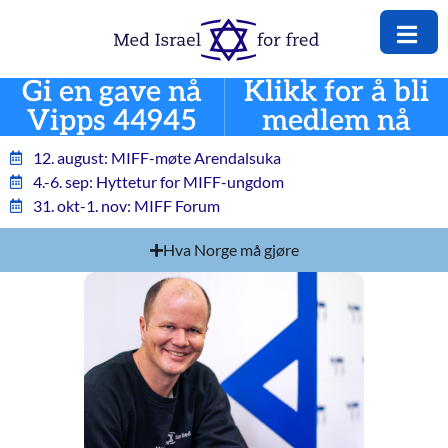
Gi en gave nå
Klikk for å bli
Vipps 44945
medlem nå
12. august: MIFF-møte Arendalsuka
4.-6. sep: Hyttetur for MIFF-ungdom
31. okt-1. nov: MIFF Forum
Hva Norge må gjøre