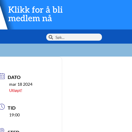
Klikk for å bli
medlem nå
DATO
mar 18 2024
Utløpt!
TID
19:00