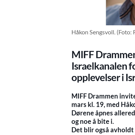
Håkon Sengsvoll. (Foto:
MIFF Drammen:
Israelkanalen f
opplevelser i I
MIFF Drammen inviter
mars kl. 19, med Håk
Dørene åpnes allerede
og noe å bite i.
Det blir også avhol