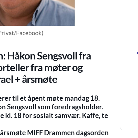
 Privat/Facebook)
 Håkon Sengsvoll fra
orteller fra møter og
srael + årsmøte
er til et åpent møte mandag 18.
on Sengsvoll som foredragsholder.
 kl. 18 for sosialt samvær. Kaffe, te
dt årsmøte MIFF Drammen dagsorden