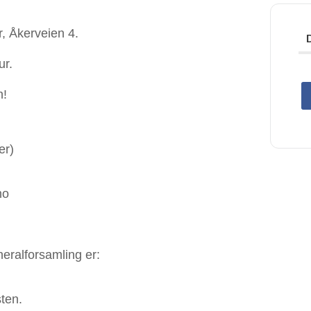
, Åkerveien 4.
ur.
n!
er)
no
eralforsamling er:
ten.