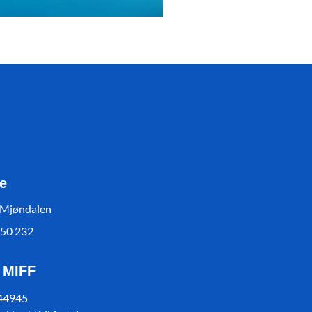
e
 Mjøndalen
550 232
l MIFF
 44945