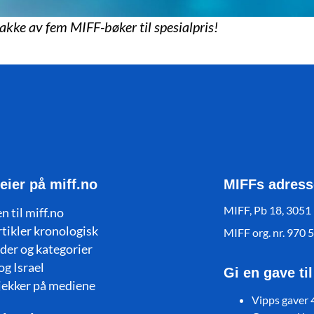
pakke av fem MIFF-bøker til spesialpris!
eier på miff.no
MIFFs adress
MIFF, Pb 18, 3051
n til miff.no
rtikler kronologisk
MIFF org. nr. 970 
der og kategorier
og Israel
Gi en gave ti
jekker på mediene
Vipps gaver