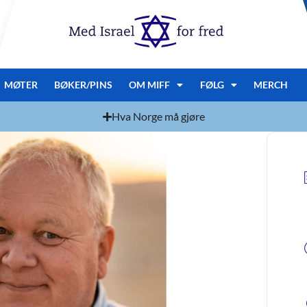
MØTER
BØKER/PINS
OM MIFF
FØLG
MERCH
Hva Norge må gjøre