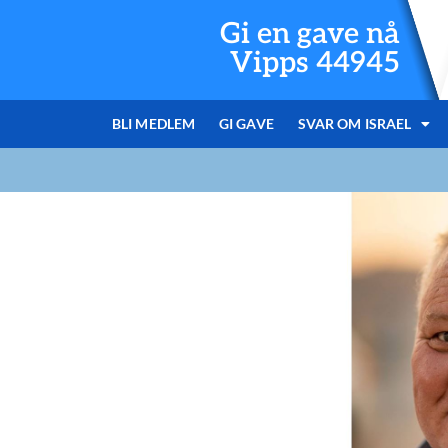
Gi en gave nå
Vipps 44945
BLI MEDLEM
GI GAVE
SVAR OM ISRAEL