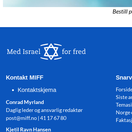
Bestill 
Kontakt MIFF
Snarv
Forside
Kontaktskjema
Siste a
Conrad Myrland
Temasi
Daglig leder og ansvarlig redaktør
Norge 
post@miff.no | 41 17 67 80
Faktas
Kjetil Ravn Hansen