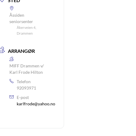
STED
Åssiden
seniorsenter
Åkerveien 4,
Drammen
ARRANGØR
MIFF Drammen v/
Karl Frode Hilton
Telefon
92093971
E-post
karlfrode@yahoo.no