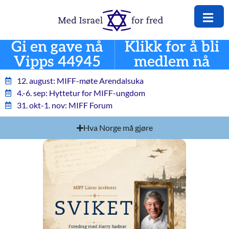
Gi en gave nå
Klikk for å bli
Vipps 44945
medlem nå
12. august: MIFF-møte Arendalsuka
4.-6. sep: Hyttetur for MIFF-ungdom
31. okt-1. nov: MIFF Forum
Hva Norge må gjøre