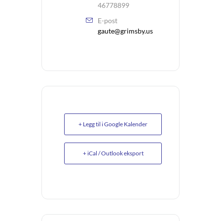
46778899
E-post
gaute@grimsby.us
+ Legg til i Google Kalender
+ iCal / Outlook eksport