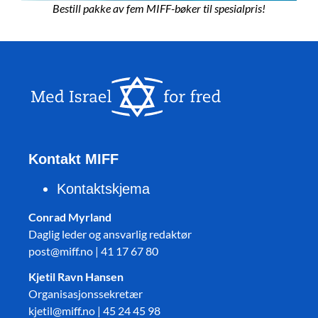
Bestill pakke av fem MIFF-bøker til spesialpris!
Kontakt MIFF
Kontaktskjema
Conrad Myrland
Daglig leder og ansvarlig redaktør
post@miff.no | 41 17 67 80
Kjetil Ravn Hansen
Organisasjonssekretær
kjetil@miff.no | 45 24 45 98