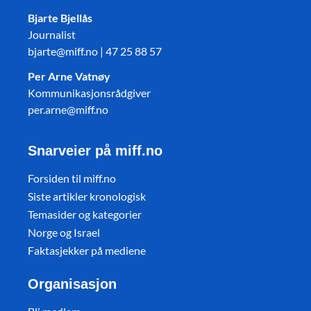
Bjarte Bjellås
Journalist
bjarte@miff.no | 47 25 88 57
Per Arne Vatnøy
Kommunikasjonsrådgiver
per.arne@miff.no
Snarveier på miff.no
Forsiden til miff.no
Siste artikler kronologisk
Temasider og kategorier
Norge og Israel
Faktasjekker på mediene
Organisasjon