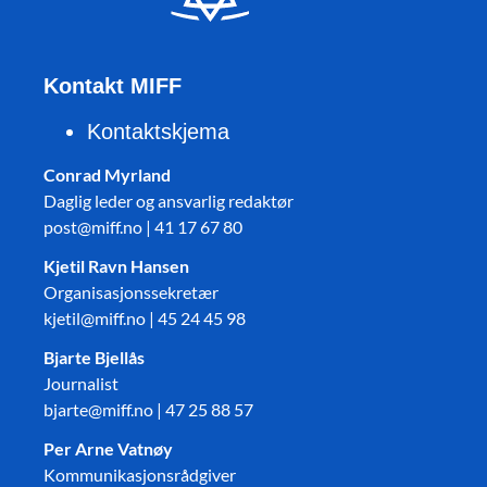
Kontakt MIFF
Kontaktskjema
Conrad Myrland
Daglig leder og ansvarlig redaktør
post@miff.no | 41 17 67 80
Kjetil Ravn Hansen
Organisasjonssekretær
kjetil@miff.no | 45 24 45 98
Bjarte Bjellås
Journalist
bjarte@miff.no | 47 25 88 57
Per Arne Vatnøy
Kommunikasjonsrådgiver