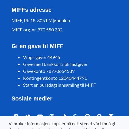
MIFFs adresse
MIFF, Pb 18, 3051 Mjøndalen
MIFF org. nr. 970 550 232
Gi en gave til MIFF
Vipps gaver 44945
Gave med bankkort/ bli fastgiver
Gavekonto 78770654539
Kontingentkonto 12040444791
Start en bursdagsinnsamling til MIFF
Sosiale medier
Vi bruker informasjonskapsler på nettstedet vårt for å gi