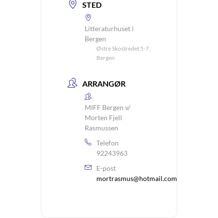
STED
Litteraturhuset i
Bergen
Østre Skostredet 5-7,
Bergen
ARRANGØR
MIFF Bergen v/
Morten Fjell
Rasmussen
Telefon
92243963
E-post
mortrasmus@hotmail.com