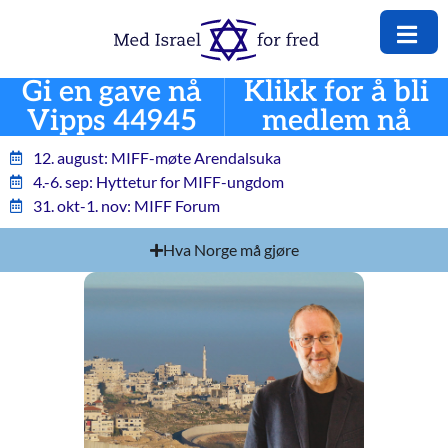
Gi en gave nå
Klikk for å bli
Vipps 44945
medlem nå
12. august: MIFF-møte Arendalsuka
4.-6. sep: Hyttetur for MIFF-ungdom
31. okt-1. nov: MIFF Forum
Hva Norge må gjøre