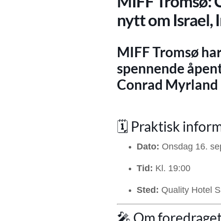
MIFF Tromsø: C
nytt om Israel,
MIFF Tromsø har g
spennende åpent
Conrad Myrland
🗓️ Praktisk infor
Dato:
Onsdag 16. se
Tid:
Kl. 19:00
Sted:
Quality Hotel S
🎤 Om foredrage