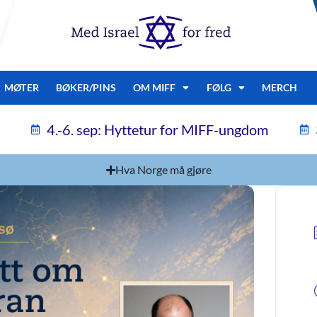
MØTER
BØKER/PINS
OM MIFF
FØLG
MERCH
4.-6. sep: Hyttetur for MIFF-ungdom
Hva Norge må gjøre