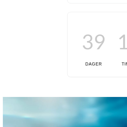
39
DAGER
T