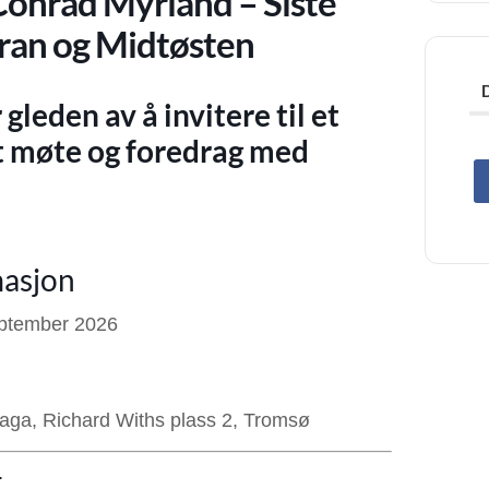
onrad Myrland – Siste
 Iran og Midtøsten
leden av å invitere til et
 møte og foredrag med
masjon
ptember 2026
aga, Richard Withs plass 2, Tromsø
t