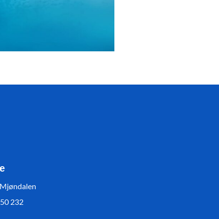
e
 Mjøndalen
550 232