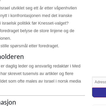
srael utviklet seg ett år etter våpenhvilen
ytt i konfrontasjonen med det iranske
i israelsk politikk før Knesset-valget?
 foredraget belyse de store linjene og de
ionen.
 stille spørsmål etter foredraget.
holderen
 er daglig leder og ansvarlig redaktør i Med
 har skrevet tusenvis av artikler og flere
ildet som ofte males av Israel i norsk media
masjon