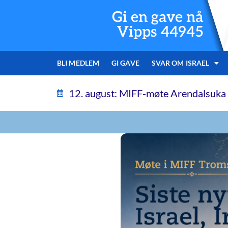
Gi en gave nå
Vipps 44945
BLI MEDLEM
GI GAVE
SVAR OM ISRAEL
12. august: MIFF-møte Arendalsuka