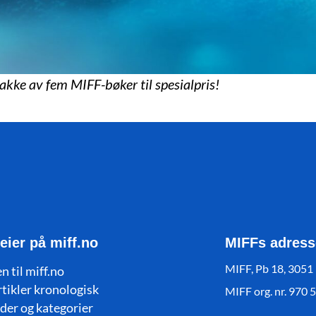
pakke av fem MIFF-bøker til spesialpris!
eier på miff.no
MIFFs adress
MIFF, Pb 18, 3051
n til miff.no
rtikler kronologisk
MIFF org. nr. 970 
der og kategorier