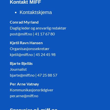
Kontakt MIFF
Kontaktskjema
Conrad Myrland
Daglig leder og ansvarlig redaktør
post@miff.no | 41 17 67 80
Kjetil Ravn Hansen
Organisasjonssekretær
kjetil@miff.no | 45 24 45 98
Bjarte Bjellås
Journalist
bjarte@miff.no | 47 25 88 57
Per Arne Vatnøy
Kommunikasjonsrådgiver
per.arne@miff.no