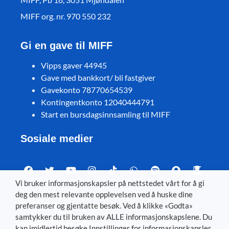
MIFF org. nr. 970 550 232
Gi en gave til MIFF
Vipps gaver 44945
Gave med bankkort/ bli fastgiver
Gavekonto 78770654539
Kontingentkonto 12040444791
Start en bursdagsinnsamling til MIFF
Sosiale medier
Vi bruker informasjonskapsler på nettstedet vårt for å gi
deg den mest relevante opplevelsen ved å huske dine
Visit MIFF in other languages
preferanser og gjentatte besøk. Ved å klikke «Godta»
samtykker du til bruken av ALLE informasjonskapslene. Du
Svenska
–
Dansk
–
Deutsch
–
Íslenska
–
English
kan imidlertid besøke Innstillinger for informasjonskapsler