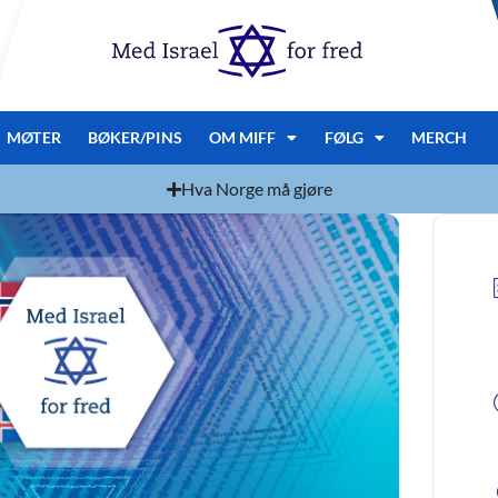
MØTER
BØKER/PINS
OM MIFF
FØLG
MERCH
Hva Norge må gjøre