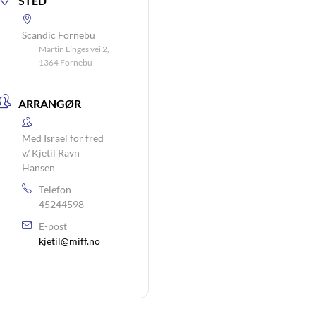
STED
Scandic Fornebu
Martin Linges vei 2,
1364 Fornebu
ARRANGØR
Med Israel for fred
v/ Kjetil Ravn
Hansen
Telefon
45244598
E-post
kjetil@miff.no