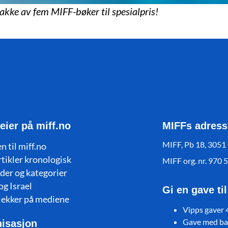
pakke av fem MIFF-bøker til spesialpris!
eier på miff.no
MIFFs adress
MIFF, Pb 18, 3051
n til miff.no
rtikler kronologisk
MIFF org. nr. 970 
der og kategorier
og Israel
Gi en gave ti
jekker på mediene
Vipps gaver
Gave med ban
isasjon