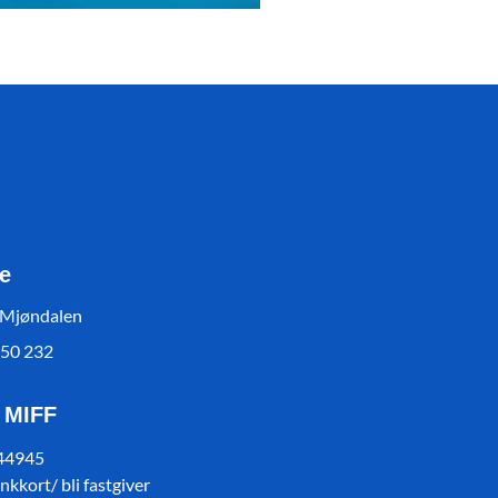
e
 Mjøndalen
550 232
l MIFF
 44945
kkort/ bli fastgiver