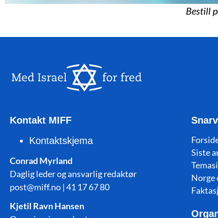
Bestill 
Kontakt MIFF
Snarv
Forside
Kontaktskjema
Siste a
Conrad Myrland
Temasi
Daglig leder og ansvarlig redaktør
Norge 
post@miff.no | 41 17 67 80
Faktas
Kjetil Ravn Hansen
Organ