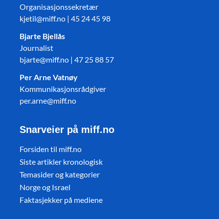
Organisasjonssekretær
kjetil@miff.no | 45 24 45 98
Bjarte Bjellås
Journalist
bjarte@miff.no | 47 25 88 57
Per Arne Vatnøy
Kommunikasjonsrådgiver
per.arne@miff.no
Snarveier på miff.no
Forsiden til miff.no
Siste artikler kronologisk
Temasider og kategorier
Norge og Israel
Faktasjekker på mediene