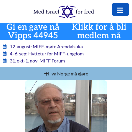
Gi en gave nå
Klikk for å bli
Vipps 44945
medlem nå
12. august: MIFF-møte Arendalsuka
4.-6. sep: Hyttetur for MIFF-ungdom
31. okt-1. nov: MIFF Forum
Hva Norge må gjøre