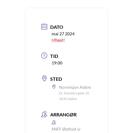
DATO
mai 27 2024
Utløpt!
TID
19:00
STED
Normisjon Askim
Dr. Randers gate 10,
1830 Askim
ARRANGØR
MIFF Østfold v/