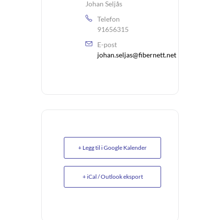
Johan Seljås
Telefon
91656315
E-post
johan.seljas@fibernett.net
+ Legg til i Google Kalender
+ iCal / Outlook eksport