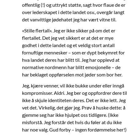
offentlig (!) og uttrykt støtte, sagt hvor flaue de er
over lederskapet i dette landet osv., overgår langt
det vanvittige jødehatet jeg har vært vitne til.
«Stille flertall». Jeg er ikke sikker på om det er
flertallet. Det jeg vet sikkert er at det er mye
godhet i dette landet og et veldig stort antall
fornuftige mennesker – som er dypt bekymret for
hva landet deres har blitt til. Jeg har opplevd at
normative nordmenn har blitt emosjonelle – de
har beklaget oppførselen mot jøder som bor her.
Jeg, kjære venner, vil ikke bukke under eller inngå
kompromisser. Aldri. Jeg ber og oppfordrer dere til
ikke å skjule identiteten deres. Det er ikke lett. Jeg
vet det. Virkelig, det gjør jeg. Prøv å huske dette: å
gjemme seg har ikke hjulpet oss tidligere. (Ikke
misforstå. Jeg forstår det hvis du føler at du ikke
har noe valg. Gud forby – ingen fordømmelse her!)