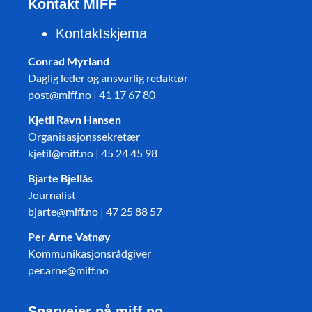
Kontakt MIFF
Kontaktskjema
Conrad Myrland
Daglig leder og ansvarlig redaktør
post@miff.no | 41 17 67 80
Kjetil Ravn Hansen
Organisasjonssekretær
kjetil@miff.no | 45 24 45 98
Bjarte Bjellås
Journalist
bjarte@miff.no | 47 25 88 57
Per Arne Vatnøy
Kommunikasjonsrådgiver
per.arne@miff.no
Snarveier på miff.no