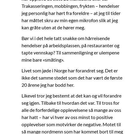
Trakasseringen, mobbingen, frykten – hendelser
jeg personlig har hørt fra foreldre – at jeg til tider
har måttet skru av min egen mikrofon slik at jeg
kan gråte uten at de hører meg.
Bør vi i det hele tatt snakke om hårreisende
hendelser på arbeidsplassen, på restauranter og
tapte vennskap? Til sammenligning er ulempene
mine bare «småting».
Livet som jøde i Norge har forandret seg. Det er
ikke det samme stedet som det har vært de første
20 årene jeg har bodd her.
Likevel tror jeg bestemt at det kan og vil forandre
seg igjen. Tilbake til hvordan det var. Til tross for
alle de forferdelige opplevelsene så mange av oss
har hatt – har vi hver av oss minst to positive
opplevelser som motvirker de negative. Motet til
så mange nordmenn som har kommet bort til meg