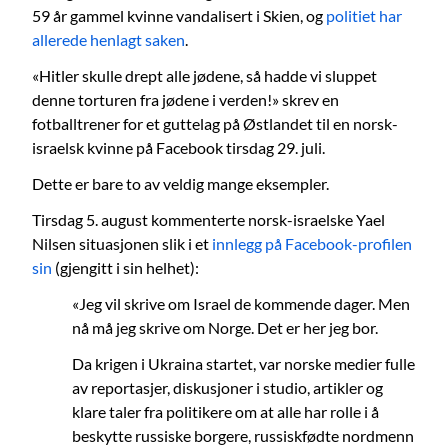
59 år gammel kvinne vandalisert i Skien, og
politiet har
allerede henlagt saken
.
«Hitler skulle drept alle jødene, så hadde vi sluppet
denne torturen fra jødene i verden!» skrev en
fotballtrener for et guttelag på Østlandet til en norsk-
israelsk kvinne på Facebook tirsdag 29. juli.
Dette er bare to av veldig mange eksempler.
Tirsdag 5. august kommenterte norsk-israelske Yael
Nilsen situasjonen slik i et
innlegg på Facebook-profilen
sin
(gjengitt i sin helhet):
«Jeg vil skrive om Israel de kommende dager. Men
nå må jeg skrive om Norge. Det er her jeg bor.
Da krigen i Ukraina startet, var norske medier fulle
av reportasjer, diskusjoner i studio, artikler og
klare taler fra politikere om at alle har rolle i å
beskytte russiske borgere, russiskfødte nordmenn