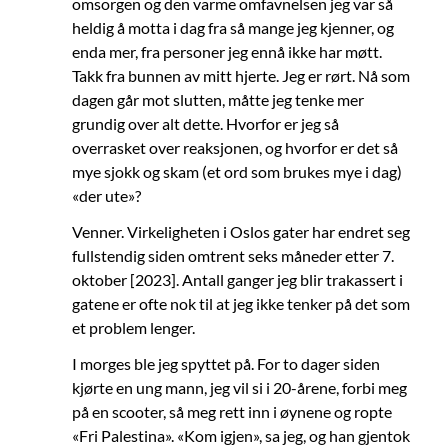
omsorgen og den varme omfavnelsen jeg var så
heldig å motta i dag fra så mange jeg kjenner, og
enda mer, fra personer jeg ennå ikke har møtt.
Takk fra bunnen av mitt hjerte. Jeg er rørt. Nå som
dagen går mot slutten, måtte jeg tenke mer
grundig over alt dette. Hvorfor er jeg så
overrasket over reaksjonen, og hvorfor er det så
mye sjokk og skam (et ord som brukes mye i dag)
«der ute»?
Venner. Virkeligheten i Oslos gater har endret seg
fullstendig siden omtrent seks måneder etter 7.
oktober [2023]. Antall ganger jeg blir trakassert i
gatene er ofte nok til at jeg ikke tenker på det som
et problem lenger.
I morges ble jeg spyttet på. For to dager siden
kjørte en ung mann, jeg vil si i 20-årene, forbi meg
på en scooter, så meg rett inn i øynene og ropte
«Fri Palestina». «Kom igjen», sa jeg, og han gjentok