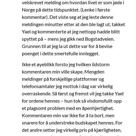
velskrevet melding om hvordan livet er som jøde i
Norge på dette tidspunktet. (Lenke i første
kommentar). Det viste seg at jeg leste denne
meldingen minutter etter at den ble lagt ut, takket
Yael og kommenterte at jeg nettopp hadde blitt
spyttet på – mens jeg gikk ned Bogstadveien.
Grunnen til at jeg la ut dette var for å bevise
poenget i dette smertefulle innlegget.
Ikke et øyeblikk forsto jeg hvilken ildstorm
kommentaren min ville skape. Mengden
meldinger på forskjellige plattformer og
telefonsamtaler jeg mottok i dag var virkelig
overraskende. Så først og fremst vil jeg takke Yael
for ordene hennes – hun tok så visdomsfullt opp
et plagsomt problem med en åpenhjertighet.
Kommentaren min var ikke for å ta bort, men
snarere for å understreke budskapet hennes. For
det andre setter jeg virkelig pris på kjærligheten,