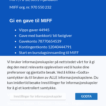
MIFF org. nr. 970 550 232
Gi en gave til MIFF
Vipps gaver 44945
Gave med bankkort/ bli fastgiver
Gavekonto 78770654539
Kontingentkonto 12040444791
Start en bursdagsinnsamling til MIFF
Vi bruker informasjonskapsler på nettstedet vårt for å gi
Sosiale medier
deg den mest relevante opplevelsen ved å huske dine
preferanser og gjentatte besøk. Ved å klikke «Godta»
samtykker du til bruken av ALLE informasjonskapslene. Du
kan imidlertid besøke Innstillinger for informasjonskapsler
for å gi et kontrollert samtykke.
Visit MIFF in other languages
Innstillinger for informasjonskapsler
GODTA
Svenska
–
Dansk
–
Deutsch
–
Íslenska
–
English