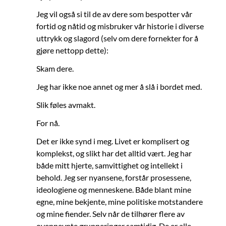
Jeg vil også si til de av dere som bespotter vår
fortid og nåtid og misbruker vår historie i diverse
uttrykk og slagord (selv om dere fornekter for å
gjøre nettopp dette):
Skam dere.
Jeg har ikke noe annet og mer å slå i bordet med.
Slik føles avmakt.
For nå.
Det er ikke synd i meg. Livet er komplisert og
komplekst, og slikt har det alltid vært. Jeg har
både mitt hjerte, samvittighet og intellekt i
behold. Jeg ser nyansene, forstår prosessene,
ideologiene og menneskene. Både blant mine
egne, mine bekjente, mine politiske motstandere
og mine fiender. Selv når de tilhører flere av
ovennevnte grupperinger samtidig. De er alle