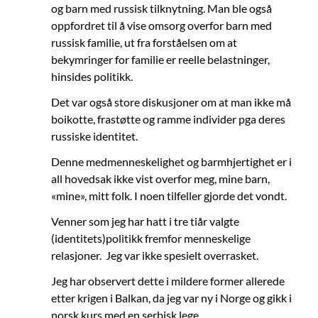
og barn med russisk tilknytning. Man ble også
oppfordret til å vise omsorg overfor barn med
russisk familie, ut fra forståelsen om at
bekymringer for familie er reelle belastninger,
hinsides politikk.
Det var også store diskusjoner om at man ikke må
boikotte, frastøtte og ramme individer pga deres
russiske identitet.
Denne medmenneskelighet og barmhjertighet er i
all hovedsak ikke vist overfor meg, mine barn,
«mine», mitt folk. I noen tilfeller gjorde det vondt.
Venner som jeg har hatt i tre tiår valgte
(identitets)politikk fremfor menneskelige
relasjoner. Jeg var ikke spesielt overrasket.
Jeg har observert dette i mildere former allerede
etter krigen i Balkan, da jeg var ny i Norge og gikk i
norsk kurs med en serbisk lege.