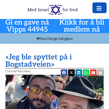
Gi en gave nå
Klikk for å bli
Vipps 44945
medlem nå
Hva Norge må gjøre
«Jeg ble spyttet på i
Bogstadveien»
Conrad Myrland
6. august 2025
11:31