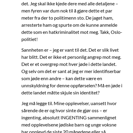
det. Jeg skal ikke kjede dere med alle detaljene –
men fyren var dum nok til å gjøre dette et par
meter fra der to politimenn sto. De jaget ham,
arresterte ham og spurte om de kunne anmelde
dette som en hatkriminalitet mot meg. Takk, Oslo-
politiet!
Sannheten er – jeg er vant til det. Det er slik livet
har blitt. Det er ikke et personlig angrep mot meg.
Det er et overgrep mot hver jøde i dette landet.
Og selv om det er sant at jeg er mer identifiserbar
som jøde enn andre – kan dette være en
unnskyldning for denne oppførselen? Må en jøde i
dette landet måtte skjule sin identitet?
Jeg må legge til. Mine opplevelser, uansett hvor
sårende de er og hvor sinte de gjør oss – er
ingenting, absolutt INGENTING sammenlignet
med opplevelsene jødiske barn og unge voksne
har opplevd de siste 20 månedene eller så.