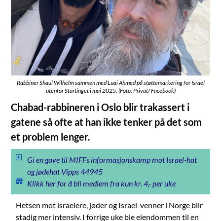
Rabbiner Shaul Wilhelm sammen med Luai Ahmed på støttemarkering for Israel
utenfor Stortinget i mai 2025. (Foto: Privat/ Facebook)
Chabad-rabbineren i Oslo blir trakassert i
gatene så ofte at han ikke tenker på det som
et problem lenger.
Gi en gave til MIFFs informasjonskamp mot Israel-hat
og jødehat Vipps 44945
Klikk her for å bli medlem fra kun kr. 4,- per uke
Hetsen mot israelere, jøder og Israel-venner i Norge blir
stadig mer intensiv. I forrige uke ble eiendommen til en