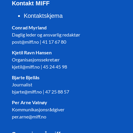
Kontakt MIFF
Kontaktskjema
Conrad Myrland
Daglig leder og ansvarlig redaktør
post@miff.no | 41 17 67 80
Kjetil Ravn Hansen
Organisasjonssekretær
kjetil@miff.no | 45 24 45 98
Bjarte Bjellås
Journalist
bjarte@miff.no | 47 25 88 57
Per Arne Vatnøy
Kommunikasjonsrådgiver
per.arne@miff.no