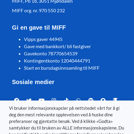
MIFF, Pb 18, 3051 Mjøndalen
MIFF org. nr. 970 550 232
Gi en gave til MIFF
Vipps gaver 44945
Gave med bankkort/ bli fastgiver
Gavekonto 78770654539
Kontingentkonto 12040444791
Start en bursdagsinnsamling til MIFF
Sosiale medier
Vi bruker informasjonskapsler på nettstedet vårt for å gi
deg den mest relevante opplevelsen ved å huske dine
Visit MIFF in other languages
preferanser og gjentatte besøk. Ved å klikke «Godta»
samtykker du til bruken av ALLE informasjonskapslene. Du
Svenska
–
Dansk
–
Deutsch
–
Íslenska
–
English