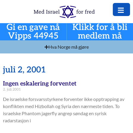
Gi en gave nå
Klikk for å bli
Vipps 44945
medlem nå
Hva Norge må gjøre
juli 2, 2001
Ingen eskalering forventet
2. juli 2001
De israelske forsvarsstyrkene forventer ikke opptrapping av
konflikten med Hizbollah og Syria den nærmeste tiden. To
israelske Phantom jagerfly angrep søndag en syrisk
radarstasjon i