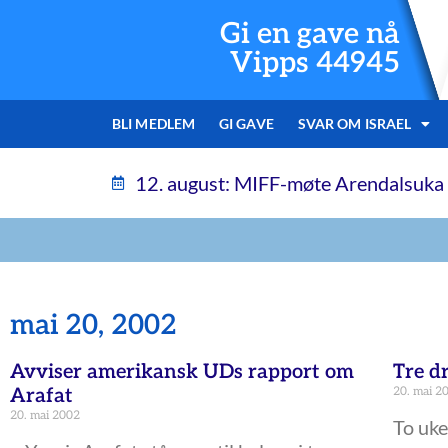
Gi en gave nå
Vipps 44945
BLI MEDLEM
GI GAVE
SVAR OM ISRAEL
12. august: MIFF-møte Arendalsuka
mai 20, 2002
Avviser amerikansk UDs rapport om
Tre d
Arafat
20. mai 2
20. mai 2002
To uke