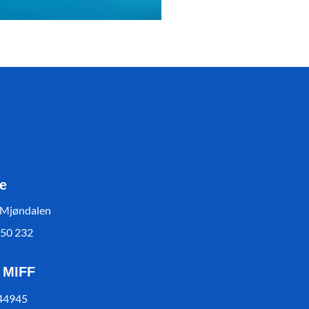
e
 Mjøndalen
550 232
l MIFF
 44945