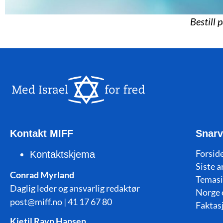
Bestill 
Kontakt MIFF
Snarv
Forside
Kontaktskjema
Siste a
Conrad Myrland
Temasi
Daglig leder og ansvarlig redaktør
Norge 
post@miff.no | 41 17 67 80
Faktas
Kjetil Ravn Hansen