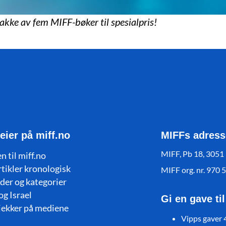
pakke av fem MIFF-bøker til spesialpris!
eier på miff.no
MIFFs adress
MIFF, Pb 18, 3051
n til miff.no
rtikler kronologisk
MIFF org. nr. 970 
der og kategorier
og Israel
Gi en gave ti
jekker på mediene
Vipps gaver