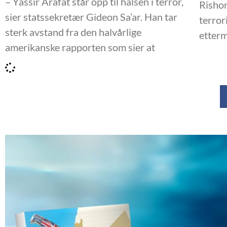
– Yassir Arafat står opp til halsen i terror,
Rishon
sier statssekretær Gideon Sa’ar. Han tar
terror
sterk avstand fra den halvårlige
etterm
amerikanske rapporten som sier at