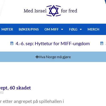
MØTER
BØKER/PINS
OM MIFF
FØLG
MERCH
4.-6. sep: Hyttetur for MIFF-ungdom
Hva Norge må gjøre
rept, 60 skadet
002
r etter angrepet på spillehallen i