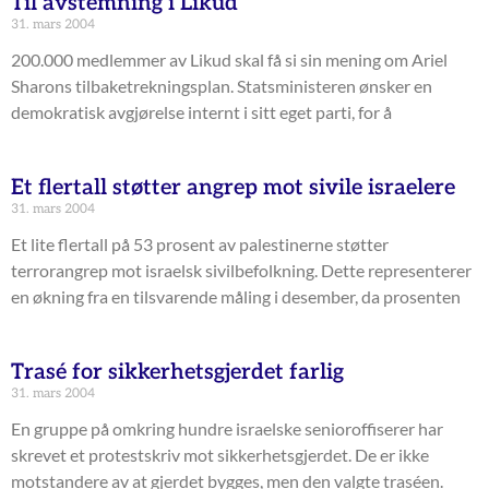
Til avstemning i Likud
31. mars 2004
200.000 medlemmer av Likud skal få si sin mening om Ariel
Sharons tilbaketrekningsplan. Statsministeren ønsker en
demokratisk avgjørelse internt i sitt eget parti, for å
Et flertall støtter angrep mot sivile israelere
31. mars 2004
Et lite flertall på 53 prosent av palestinerne støtter
terrorangrep mot israelsk sivilbefolkning. Dette representerer
en økning fra en tilsvarende måling i desember, da prosenten
Trasé for sikkerhetsgjerdet farlig
31. mars 2004
En gruppe på omkring hundre israelske senioroffiserer har
skrevet et protestskriv mot sikkerhetsgjerdet. De er ikke
motstandere av at gjerdet bygges, men den valgte traséen.