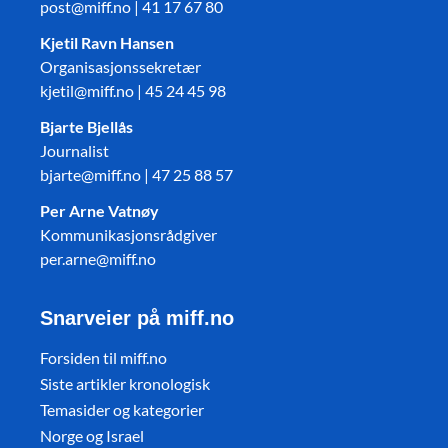
post@miff.no | 41 17 67 80
Kjetil Ravn Hansen
Organisasjonssekretær
kjetil@miff.no | 45 24 45 98
Bjarte Bjellås
Journalist
bjarte@miff.no | 47 25 88 57
Per Arne Vatnøy
Kommunikasjonsrådgiver
per.arne@miff.no
Snarveier på miff.no
Forsiden til miff.no
Siste artikler kronologisk
Temasider og kategorier
Norge og Israel