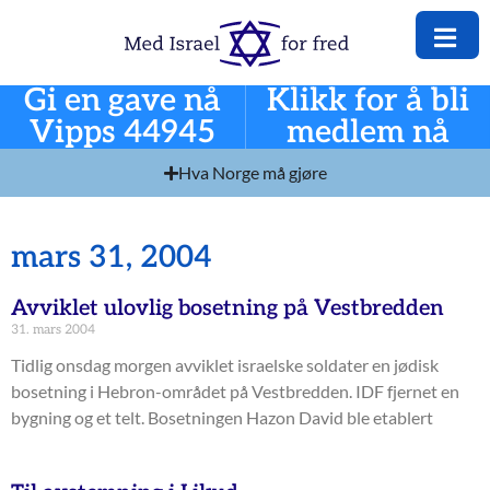
Gi en gave nå
Klikk for å bli
Vipps 44945
medlem nå
Hva Norge må gjøre
mars 31, 2004
Avviklet ulovlig bosetning på Vestbredden
31. mars 2004
Tidlig onsdag morgen avviklet israelske soldater en jødisk
bosetning i Hebron-området på Vestbredden. IDF fjernet en
bygning og et telt. Bosetningen Hazon David ble etablert