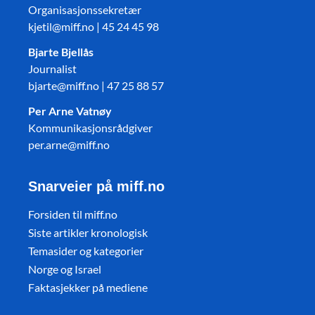
Organisasjonssekretær
kjetil@miff.no | 45 24 45 98
Bjarte Bjellås
Journalist
bjarte@miff.no | 47 25 88 57
Per Arne Vatnøy
Kommunikasjonsrådgiver
per.arne@miff.no
Snarveier på miff.no
Forsiden til miff.no
Siste artikler kronologisk
Temasider og kategorier
Norge og Israel
Faktasjekker på mediene