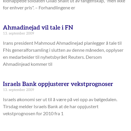
kidnappede soldaten Gilad Shalit ut av fangenskap, "men ikke
for enhver pris". – Forhandlingene er
Ahmadinejad vil tale i FN
13. september 2009
Irans president Mahmoud Ahmadinejad planlegger å tale til
FNs generalforsamling i slutten av denne måneden, opplyser
en medarbeider til nyhetsbyrået Reuters. Dersom
Ahmadinjead kommer til
Israels Bank oppjusterer vekstprognoser
13. september 2009
Israels økonomi ser ut til å være på vei opp av bølgedalen.
Tirsdag melder Israels Bank at de har oppjustert
vekstprognosen for 2010 fra 1