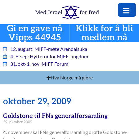
Gi en gave nå
Klikk for å bli
Vipps 44945
medlem nå
12. august: MIFF-møte Arendalsuka
4.-6. sep: Hyttetur for MIFF-ungdom
31. okt-1. nov: MIFF Forum
Hva Norge må gjøre
oktober 29, 2009
Goldstone til FNs generalforsamling
29. oktober 2009
4. november skal FNs generalforsamling drøfte Goldstone-