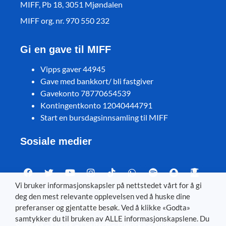
MIFF, Pb 18, 3051 Mjøndalen
MIFF org. nr. 970 550 232
Gi en gave til MIFF
Vipps gaver 44945
Gave med bankkort/ bli fastgiver
Gavekonto 78770654539
Kontingentkonto 12040444791
Start en bursdagsinnsamling til MIFF
Sosiale medier
Vi bruker informasjonskapsler på nettstedet vårt for å gi
deg den mest relevante opplevelsen ved å huske dine
Visit MIFF in other languages
preferanser og gjentatte besøk. Ved å klikke «Godta»
samtykker du til bruken av ALLE informasjonskapslene. Du
Svenska
–
Dansk
–
Deutsch
–
Íslenska
–
English