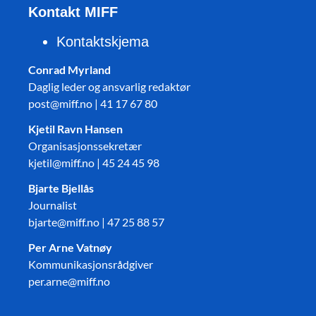
Kontakt MIFF
Kontaktskjema
Conrad Myrland
Daglig leder og ansvarlig redaktør
post@miff.no | 41 17 67 80
Kjetil Ravn Hansen
Organisasjonssekretær
kjetil@miff.no | 45 24 45 98
Bjarte Bjellås
Journalist
bjarte@miff.no | 47 25 88 57
Per Arne Vatnøy
Kommunikasjonsrådgiver
per.arne@miff.no