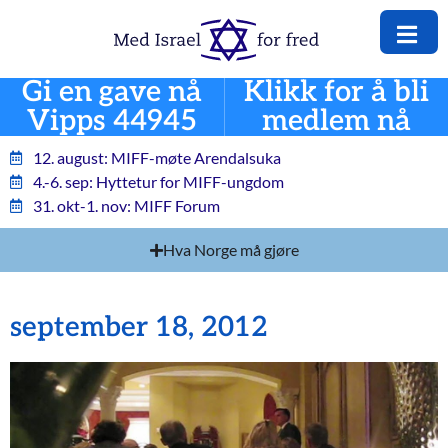
Gi en gave nå
Klikk for å bli
Vipps 44945
medlem nå
12. august: MIFF-møte Arendalsuka
4.-6. sep: Hyttetur for MIFF-ungdom
31. okt-1. nov: MIFF Forum
Hva Norge må gjøre
september 18, 2012