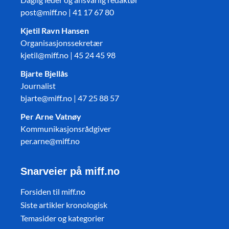
post@miff.no | 41 17 67 80
Kjetil Ravn Hansen
Organisasjonssekretær
kjetil@miff.no | 45 24 45 98
Bjarte Bjellås
Journalist
bjarte@miff.no | 47 25 88 57
Per Arne Vatnøy
Kommunikasjonsrådgiver
per.arne@miff.no
Snarveier på miff.no
Forsiden til miff.no
Siste artikler kronologisk
Temasider og kategorier