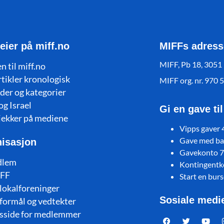
eier på miff.no
MIFFs adress
MIFF, Pb 18, 3051
n til miff.no
rtikler kronologisk
MIFF org. nr. 970 
der og kategorier
og Israel
Gi en gave ti
jekker på mediene
Vipps gaver
Gave med ban
isasjon
Gavekonto 
dlem
Kontingent
FF
Start en bur
lokalforeninger
Sosiale medi
formål og vedtekter
sside for medlemmer