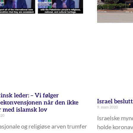
insk leder: – Vi følger
Israel beslut
ekonvensjonen når den ikke
9. mars 2020
r med islamsk lov
020
Israelske myn
sjonale og religiøse arven trumfer
holde koronav