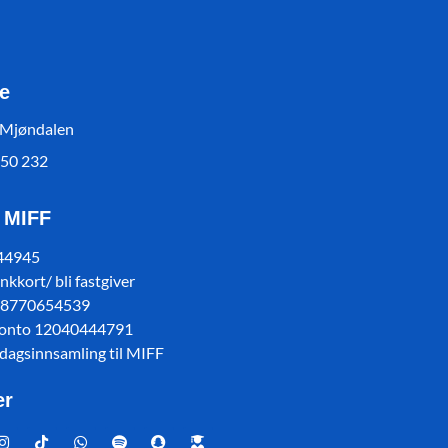
e
 Mjøndalen
550 232
l MIFF
 44945
kkort/ bli fastgiver
78770654539
konto 12040444791
sdagsinnsamling til MIFF
er