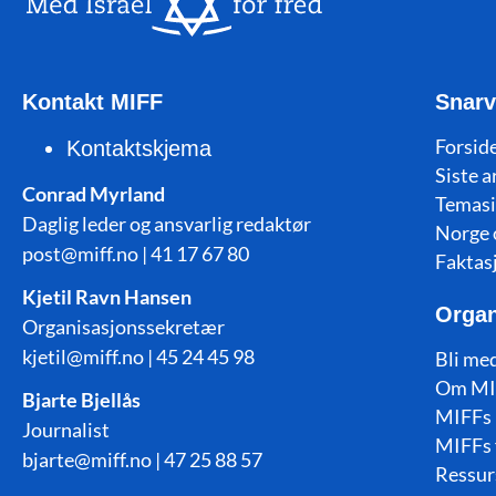
Kontakt MIFF
Snarv
Forside
Kontaktskjema
Siste a
Conrad Myrland
Temasi
Daglig leder og ansvarlig redaktør
Norge 
post@miff.no | 41 17 67 80
Faktas
Kjetil Ravn Hansen
Organ
Organisasjonssekretær
kjetil@miff.no | 45 24 45 98
Bli me
Om MI
Bjarte Bjellås
MIFFs 
Journalist
MIFFs 
bjarte@miff.no | 47 25 88 57
Ressur