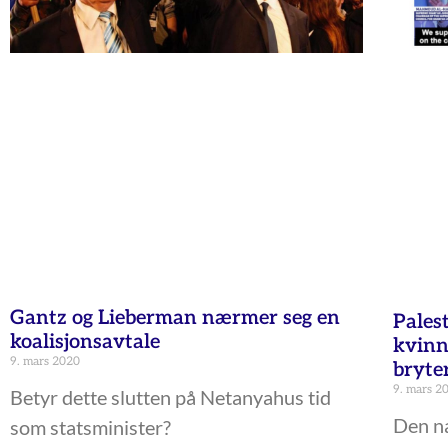
Gantz og Lieberman nærmer seg en
Palest
koalisjonsavtale
kvinn
9. mars 2020
bryte
9. mars 2
Betyr dette slutten på Netanyahus tid
Den na
som statsminister?