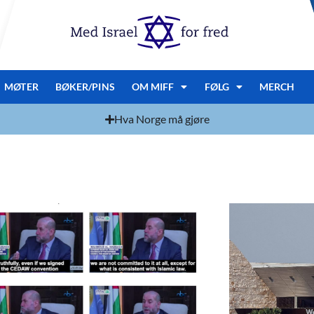
MØTER
BØKER/PINS
OM MIFF
FØLG
MERCH
Hva Norge må gjøre