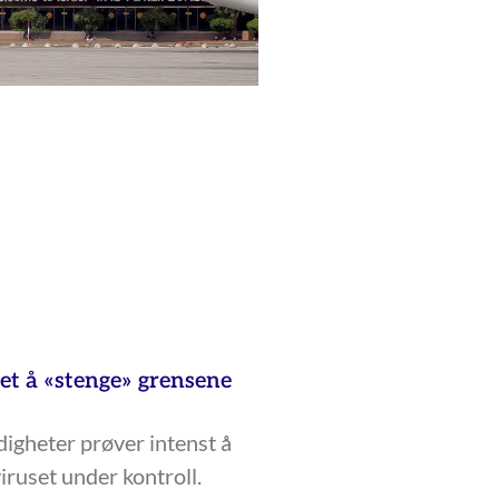
tet å «stenge» grensene
digheter prøver intenst å
iruset under kontroll.