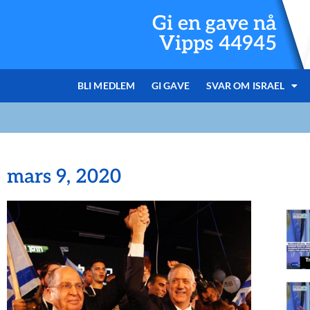
Gi en gave nå
Vipps 44945
BLI MEDLEM
GI GAVE
SVAR OM ISRAEL
mars 9, 2020