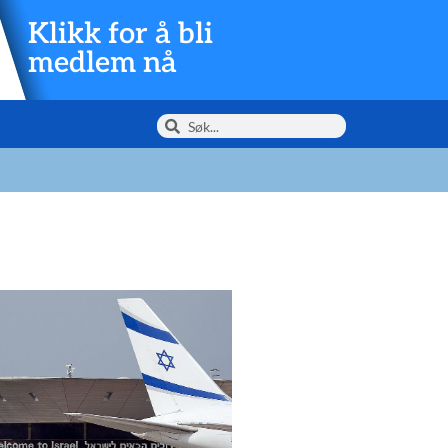
Klikk for å bli
medlem nå