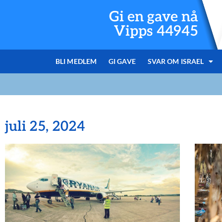
Gi en gave nå
Vipps 44945
BLI MEDLEM
GI GAVE
SVAR OM ISRAEL
juli 25, 2024