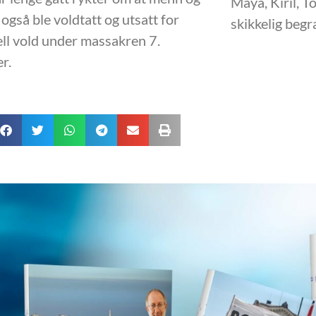
Maya, Kiril, T
 også ble voldtatt og utsatt for
skikkelig begr
ll vold under massakren 7.
r.