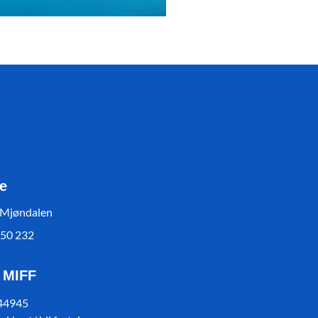
e
 Mjøndalen
550 232
l MIFF
 44945