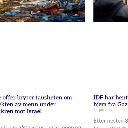
e offer bryter tausheten om
IDF har hent
ekten av menn under
hjem fra Ga
kren mot Israel
25. juli 2024
024
Etter nesten 
r lenge gått rykter om at menn og