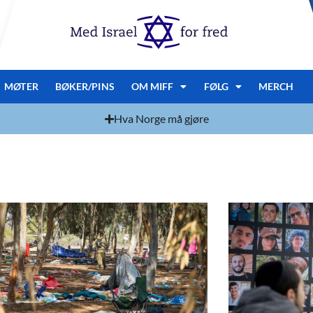
MØTER
BØKER/PINS
OM MIFF
FØLG
MERCH
Hva Norge må gjøre