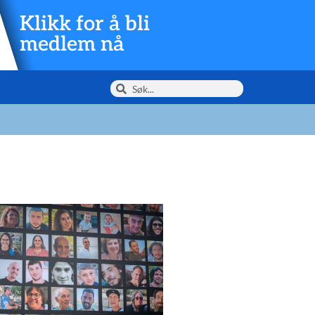
Klikk for å bli
medlem nå