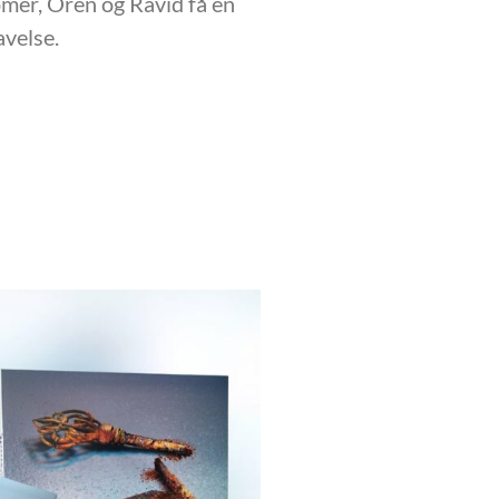
omer, Oren og Ravid få en
avelse.