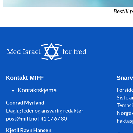
Bestill 
Kontakt MIFF
Snarv
Forside
Kontaktskjema
Siste a
Conrad Myrland
Temasi
Daglig leder og ansvarlig redaktør
Norge 
post@miff.no | 41 17 67 80
Faktas
Kjetil Ravn Hansen