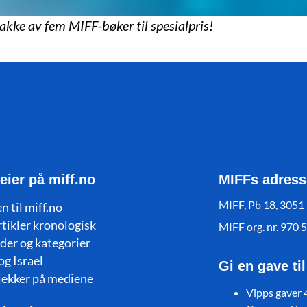
pakke av fem MIFF-bøker til spesialpris!
eier på miff.no
MIFFs adress
MIFF, Pb 18, 3051
n til miff.no
rtikler kronologisk
MIFF org. nr. 970 
der og kategorier
og Israel
Gi en gave ti
jekker på mediene
Vipps gaver