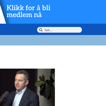
Klikk for å bli
medlem nå