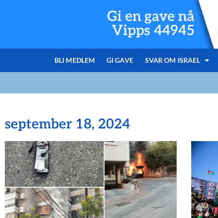
Gi en gave nå
Vipps 44945
BLI MEDLEM
GI GAVE
SVAR OM ISRAEL
september 18, 2024