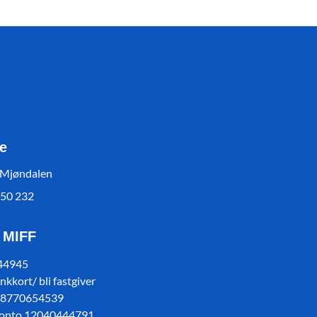
e
 Mjøndalen
550 232
l MIFF
 44945
kkort/ bli fastgiver
78770654539
konto 12040444791