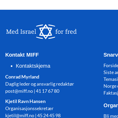
Kontakt MIFF
Snarv
Forside
Kontaktskjema
Siste a
Conrad Myrland
Temasi
Daglig leder og ansvarlig redaktør
Norge 
post@miff.no | 41 17 67 80
Faktas
Kjetil Ravn Hansen
Organ
Organisasjonssekretær
kjetil@miff.no | 45 24 45 98
Bli me