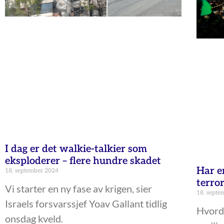
I dag er det walkie-talkier som
eksploderer – flere hundre skadet
Har e
18. september 2024
terro
Vi starter en ny fase av krigen, sier
18. septe
Israels forsvarssjef Yoav Gallant tidlig
Hvorda
onsdag kveld.