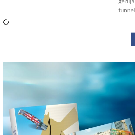
gerilj
tunnel