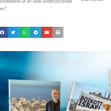
asoldatene ut av sine underjordiske
er?