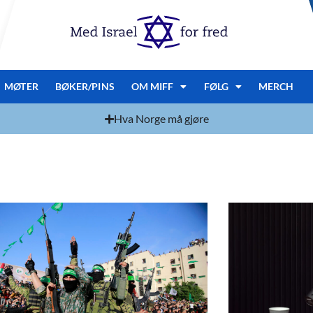
MØTER
BØKER/PINS
OM MIFF
FØLG
MERCH
Hva Norge må gjøre