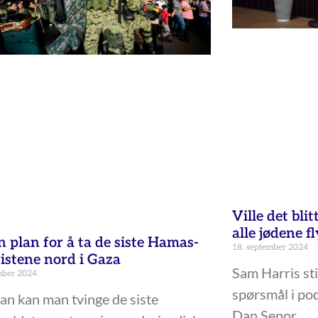
Ville det bli
alle jødene fl
n plan for å ta de siste Hamas-
18. september 2024
ristene nord i Gaza
Sam Harris stil
mber 2024
spørsmål i po
n kan man tvinge de siste
Dan Senor.