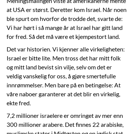
Meningsmålingen viste at amerikanerne mente
at USA er størst. Deretter kom Israel. Når noen
ble spurt om hvorfor de trodde det, svarte de:
Vi har hørt i så mange år at Israel har gitt land
for fred. Så det må være et kjempestort land.
Det var historien. Vi kjenner alle virkeligheten:
Israel er bitte lite. Men tross det har mitt folk
og mitt land bevist sin vilje, selv om det er
veldig vanskelig for oss, å gjøre smertefulle
innrømmelser. Men bare på en betingelse: At
våre naboer garanterer at det blir en virkelig,
ekte fred.
7,2 millioner israelere er omringet av mer enn
300 millioner arabere. Det finnes 22 arabiske,
muslimske stater i Midtøsten og en jødisk stat.