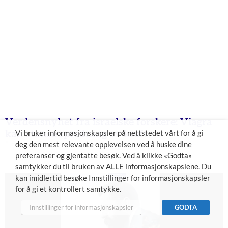
Verdensnyhet fra israelske forskere: Viagra
kan stanse spredning av kreft
Vi bruker informasjonskapsler på nettstedet vårt for å gi
deg den mest relevante opplevelsen ved å huske dine
8. august 2026
preferanser og gjentatte besøk. Ved å klikke «Godta»
samtykker du til bruken av ALLE informasjonskapslene. Du
kan imidlertid besøke Innstillinger for informasjonskapsler
for å gi et kontrollert samtykke.
Innstillinger for informasjonskapsler
GODTA