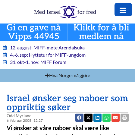
Gi en gave nå
Klikk for å bli
Vipps 44945
medlem nå
12. august: MIFF-møte Arendalsuka
4.-6. sep: Hyttetur for MIFF-ungdom
31. okt-1. nov: MIFF Forum
Hva Norge må gjøre
Israel ønsker seg naboer som
oppriktig søker
Odd Myrland
6. februar 2008
12:27
Vi ønsker at våre naboer skal være like