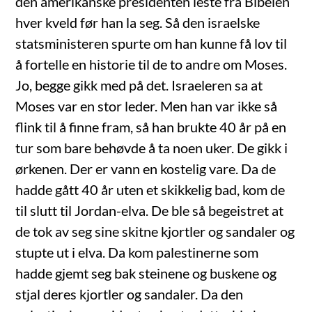
den amerikanske presidenten leste fra Bibelen
hver kveld før han la seg. Så den israelske
statsministeren spurte om han kunne få lov til
å fortelle en historie til de to andre om Moses.
Jo, begge gikk med på det. Israeleren sa at
Moses var en stor leder. Men han var ikke så
flink til å finne fram, så han brukte 40 år på en
tur som bare behøvde å ta noen uker. De gikk i
ørkenen. Der er vann en kostelig vare. Da de
hadde gått 40 år uten et skikkelig bad, kom de
til slutt til Jordan-elva. De ble så begeistret at
de tok av seg sine skitne kjortler og sandaler og
stupte ut i elva. Da kom palestinerne som
hadde gjemt seg bak steinene og buskene og
stjal deres kjortler og sandaler. Da den