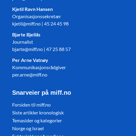
Kjetil Ravn Hansen
Organisasjonssekretær
kjetil@miff.no | 45 24 45 98
Bjarte Bjellås
Journalist
bjarte@miff.no | 47 25 88 57
Per Arne Vatnøy
Kommunikasjonsrådgiver
per.arne@miff.no
Snarveier på miff.no
Forsiden til miff.no
Siste artikler kronologisk
Temasider og kategorier
Norge og Israel