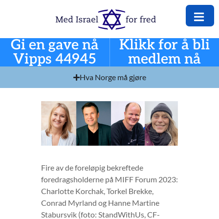
Gi en gave nå
Klikk for å bli
Vipps 44945
medlem nå
Hva Norge må gjøre
Fire av de foreløpig bekreftede
foredragsholderne på MIFF Forum 2023:
Charlotte Korchak, Torkel Brekke,
Conrad Myrland og Hanne Martine
Stabursvik (foto: StandWithUs, CF-