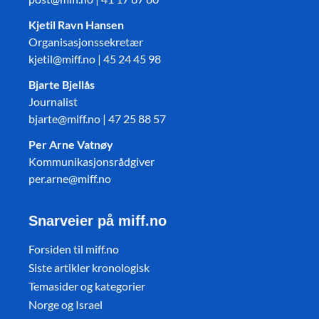
Kjetil Ravn Hansen
Organisasjonssekretær
kjetil@miff.no | 45 24 45 98
Bjarte Bjellås
Journalist
bjarte@miff.no | 47 25 88 57
Per Arne Vatnøy
Kommunikasjonsrådgiver
per.arne@miff.no
Snarveier på miff.no
Forsiden til miff.no
Siste artikler kronologisk
Temasider og kategorier
Norge og Israel