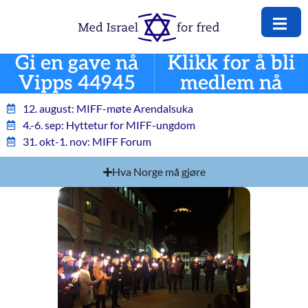
Gi en gave nå
Klikk for å bli
Vipps 44945
medlem nå
12. august: MIFF-møte Arendalsuka
4.-6. sep: Hyttetur for MIFF-ungdom
31. okt-1. nov: MIFF Forum
Hva Norge må gjøre