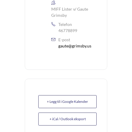
MIFF Lister v/ Gaute
Grimsby
Telefon
46778899
E-post
gaute@grimsby.us
+ Legg til i Google Kalender
+ iCal / Outlook eksport