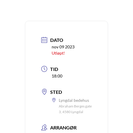
DATO
nov 09 2023
Utløpt!
TID
18:00
STED
Lyngdal bedehus
Abraham Berges gate
3, 4580 Lyngdal
ARRANGØR