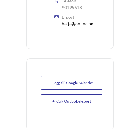
Telefon
90195618
E-post
hafja@online.no
+ Legg til i Google Kalender
+ iCal / Outlook eksport