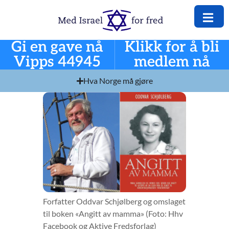
Gi en gave nå
Klikk for å bli
Vipps 44945
medlem nå
Hva Norge må gjøre
Forfatter Oddvar Schjølberg og omslaget
til boken «Angitt av mamma» (Foto: Hhv
Facebook og Aktive Fredsforlag)