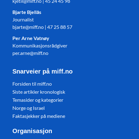
kjetil@miff.no | 45 24 45 98
Bjarte Bjellås
Journalist
bjarte@miff.no | 47 25 88 57
Per Arne Vatnøy
Kommunikasjonsrådgiver
per.arne@miff.no
Snarveier på miff.no
Forsiden til miff.no
Siste artikler kronologisk
Temasider og kategorier
Norge og Israel
Faktasjekker på mediene
Organisasjon