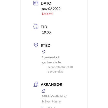
DATO
nov 02 2022
Utløpt!
TID
19:00
STED
Gjennestad
gartnerskole
Gjennestadtunet 10,
3160 Stokke
ARRANGØR
MIFF Vestfold v/
Håvar Fjære