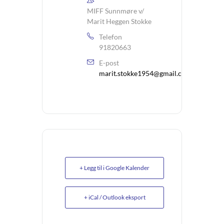
MIFF Sunnmøre v/
Marit Heggen Stokke
Telefon
91820663
E-post
marit.stokke1954@gmail.com
+ Legg til i Google Kalender
+ iCal / Outlook eksport