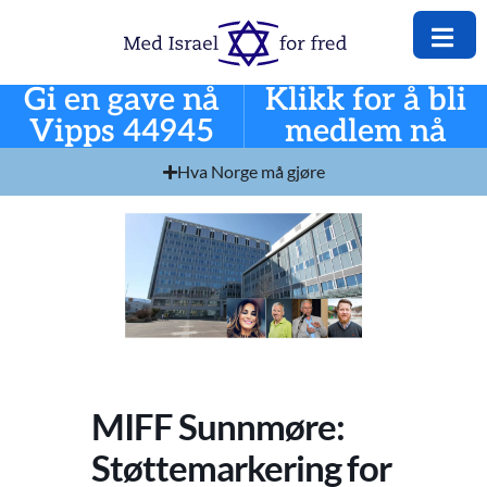
Gi en gave nå
Klikk for å bli
Vipps 44945
medlem nå
Hva Norge må gjøre
MIFF Sunnmøre:
Støttemarkering for