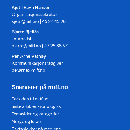
Kjetil Ravn Hansen
Organisasjonssekretær
kjetil@miff.no | 45 24 45 98
Bjarte Bjellås
Journalist
bjarte@miff.no | 47 25 88 57
Per Arne Vatnøy
Kommunikasjonsrådgiver
per.arne@miff.no
Snarveier på miff.no
Forsiden til miff.no
Siste artikler kronologisk
Temasider og kategorier
Norge og Israel
Faktasjekker på mediene