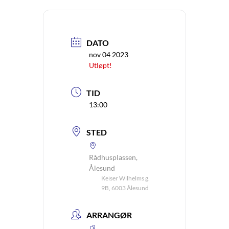
DATO
nov 04 2023
Utløpt!
TID
13:00
STED
Rådhusplassen,
Ålesund
Keiser Wilhelms g.
9B, 6003 Ålesund
ARRANGØR