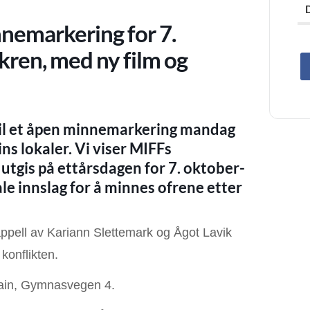
nemarkering for 7.
ren, med ny film og
til et åpen minnemarkering mandag
ains lokaler. Vi viser MIFFs
tgis på ettårsdagen for 7. oktober-
e innslag for å minnes ofrene etter
en appell av Kariann Slettemark og Ågot Lavik
 konflikten.
ain, Gymnasvegen 4.