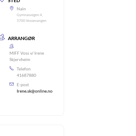
STED
Nain
Gymnasvegen 4,
5700 Vossevangen
ARRANGØR
MIFF Voss v/ Irene
Skjervheim
Telefon
41687880
E-post
Irene.sk@online.no