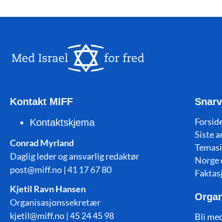
Kontakt MIFF
Snarv
Forside
Kontaktskjema
Siste a
Conrad Myrland
Temasi
Daglig leder og ansvarlig redaktør
Norge 
post@miff.no | 41 17 67 80
Faktas
Kjetil Ravn Hansen
Organ
Organisasjonssekretær
kjetil@miff.no | 45 24 45 98
Bli me