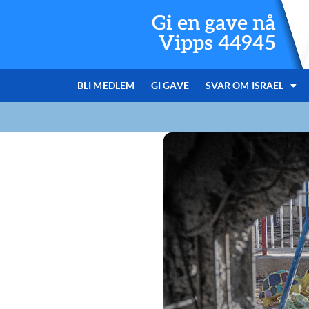
Gi en gave nå
Vipps 44945
BLI MEDLEM
GI GAVE
SVAR OM ISRAEL