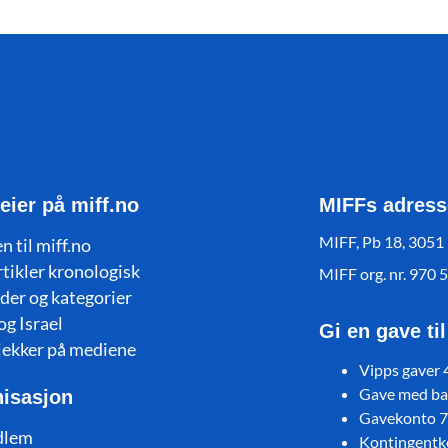
eier på miff.no
MIFFs adress
MIFF, Pb 18, 3051
n til miff.no
rtikler kronologisk
MIFF org. nr. 970 
der og kategorier
og Israel
Gi en gave ti
jekker på mediene
Vipps gaver
Gave med ban
isasjon
Gavekonto 
dlem
Kontingent