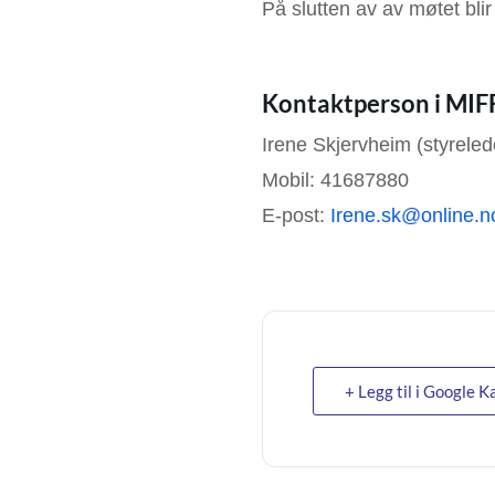
På slutten av av møtet bli
Kontaktperson i MIF
Irene Skjervheim (styreled
Mobil: 41687880
E-post:
Irene.sk@online.n
+ Legg til i Google K