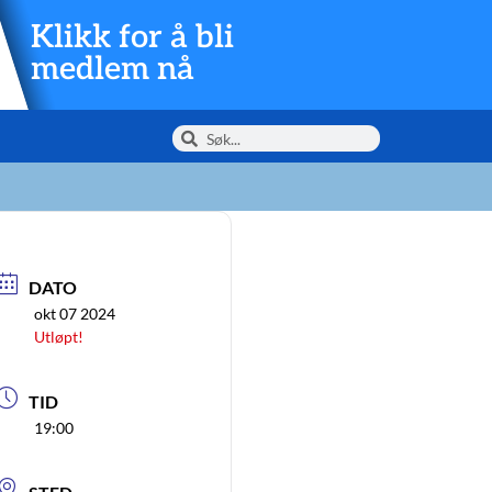
Klikk for å bli
medlem nå
DATO
okt 07 2024
Utløpt!
TID
19:00