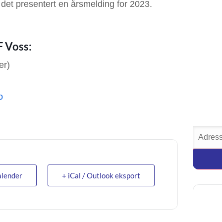
r det presentert en årsmelding for 2023.
F Voss:
er)
o
alender
+ iCal / Outlook eksport