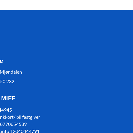
e
 Mjøndalen
550 232
l MIFF
 44945
kkort/ bli fastgiver
78770654539
konto 12040444791