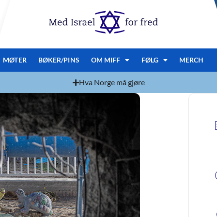
MØTER
BØKER/PINS
OM MIFF
FØLG
MERCH
Hva Norge må gjøre