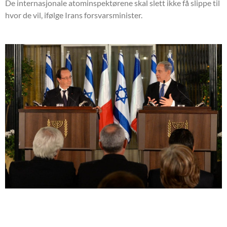
De internasjonale atominspektørene skal slett ikke få slippe til
hvor de vil, ifølge Irans forsvarsminister.