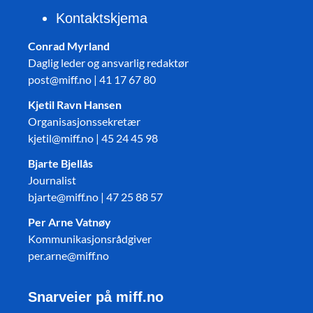
Kontaktskjema
Conrad Myrland
Daglig leder og ansvarlig redaktør
post@miff.no | 41 17 67 80
Kjetil Ravn Hansen
Organisasjonssekretær
kjetil@miff.no | 45 24 45 98
Bjarte Bjellås
Journalist
bjarte@miff.no | 47 25 88 57
Per Arne Vatnøy
Kommunikasjonsrådgiver
per.arne@miff.no
Snarveier på miff.no