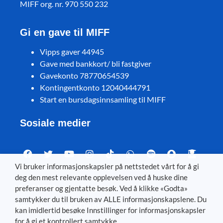
MIFF org. nr. 970 550 232
Gi en gave til MIFF
Vipps gaver 44945
Gave med bankkort/ bli fastgiver
Gavekonto 78770654539
Kontingentkonto 12040444791
Start en bursdagsinnsamling til MIFF
Sosiale medier
Vi bruker informasjonskapsler på nettstedet vårt for å gi
deg den mest relevante opplevelsen ved å huske dine
Visit MIFF in other languages
preferanser og gjentatte besøk. Ved å klikke «Godta»
samtykker du til bruken av ALLE informasjonskapslene. Du
Svenska
–
Dansk
–
Deutsch
–
Íslenska
–
English
kan imidlertid besøke Innstillinger for informasjonskapsler
for å gi et kontrollert samtykke.