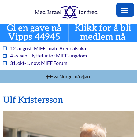
Gi en gave nå
Klikk for å bli
Vipps 44945
medlem nå
12. august: MIFF-møte Arendalsuka
4.-6. sep: Hyttetur for MIFF-ungdom
31. okt-1. nov: MIFF Forum
Hva Norge må gjøre
Ulf Kristersson