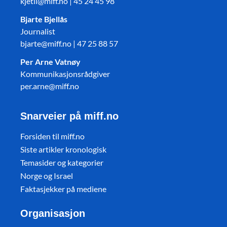
kjetil@miff.no | 45 24 45 98
Bjarte Bjellås
Journalist
bjarte@miff.no | 47 25 88 57
Per Arne Vatnøy
Kommunikasjonsrådgiver
per.arne@miff.no
Snarveier på miff.no
Forsiden til miff.no
Siste artikler kronologisk
Temasider og kategorier
Norge og Israel
Faktasjekker på mediene
Organisasjon