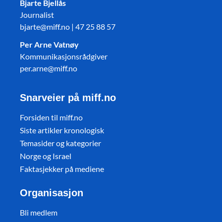
Bjarte Bjellås
Journalist
bjarte@miff.no | 47 25 88 57
Per Arne Vatnøy
Kommunikasjonsrådgiver
per.arne@miff.no
Snarveier på miff.no
Forsiden til miff.no
Siste artikler kronologisk
Temasider og kategorier
Norge og Israel
Faktasjekker på mediene
Organisasjon
Bli medlem