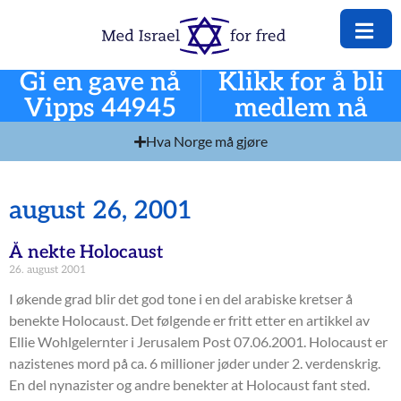
Gi en gave nå
Klikk for å bli
Vipps 44945
medlem nå
Hva Norge må gjøre
august 26, 2001
Å nekte Holocaust
26. august 2001
I økende grad blir det god tone i en del arabiske kretser å
benekte Holocaust. Det følgende er fritt etter en artikkel av
Ellie Wohlgelernter i Jerusalem Post 07.06.2001. Holocaust er
nazistenes mord på ca. 6 millioner jøder under 2. verdenskrig.
En del nynazister og andre benekter at Holocaust fant sted.