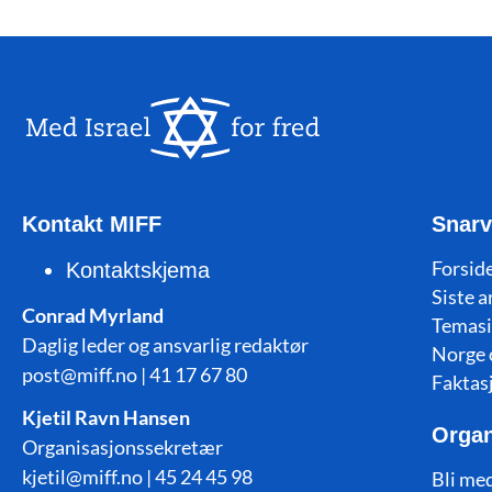
Kontakt MIFF
Snarv
Forside
Kontaktskjema
Siste a
Conrad Myrland
Temasi
Daglig leder og ansvarlig redaktør
Norge 
post@miff.no | 41 17 67 80
Faktas
Kjetil Ravn Hansen
Organ
Organisasjonssekretær
kjetil@miff.no | 45 24 45 98
Bli me