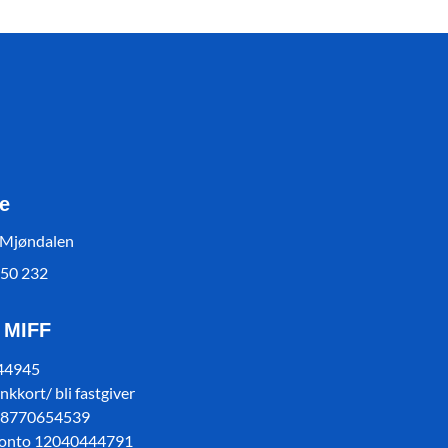
e
 Mjøndalen
550 232
l MIFF
 44945
kkort/ bli fastgiver
78770654539
konto 12040444791