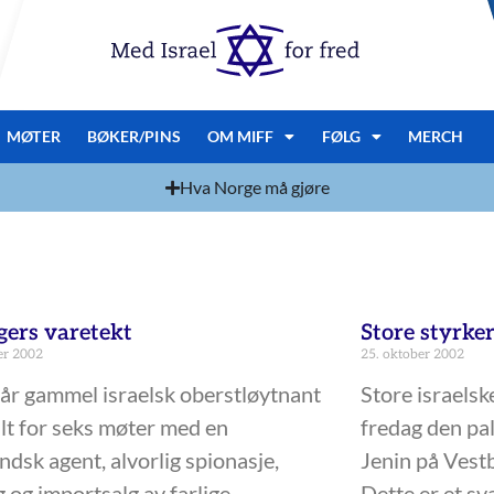
MØTER
BØKER/PINS
OM MIFF
FØLG
MERCH
Hva Norge må gjøre
gers varetekt
Store styrker
er 2002
25. oktober 2002
år gammel israelsk oberstløytnant
Store israelske
talt for seks møter med en
fredag den pal
ndsk agent, alvorlig spionasje,
Jenin på Vest
 og importsalg av farlige
Dette er et s