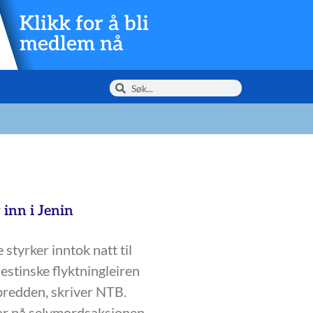
Klikk for å bli
medlem nå
 inn i Jenin
 styrker inntok natt til
estinske flyktningleiren
bredden, skriver NTB.
var på selvmordsaksjonen