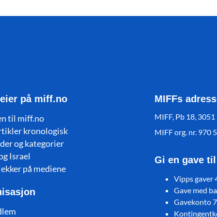
eier på miff.no
MIFFs adress
MIFF, Pb 18, 3051
n til miff.no
rtikler kronologisk
MIFF org. nr. 970 
der og kategorier
og Israel
Gi en gave ti
jekker på mediene
Vipps gaver
Gave med ban
isasjon
Gavekonto 
dlem
Kontingent