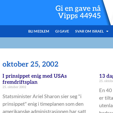
Gi en gave nå
Vipps 44945
BLI MEDLEM
GI GAVE
SVAR OM ISRAEL
oktober 25, 2002
I prinsippet enig med USAs
13 da
fremdriftsplan
25. oktob
25. oktober 2002
En 40 
Statsminister Ariel Sharon sier seg "i
er til
prinsippet" enig i timeplanen som den
utenla
amerikanske administrasjonen har satt
bedrag