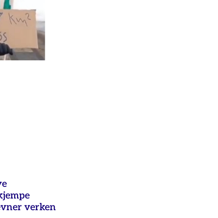
ye
ekjempe
evner verken