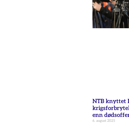
NTB knyttet Is
krigsforbryte
enn dødsoffer 
6. august 2025