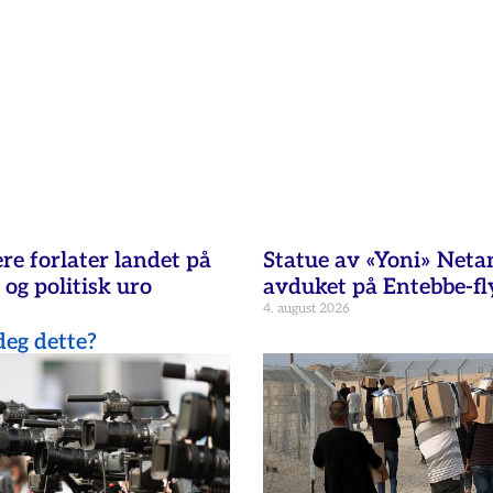
re forlater landet på
Statue av «Yoni» Net
 og politisk uro
avduket på Entebbe-fl
4. august 2026
eg dette?