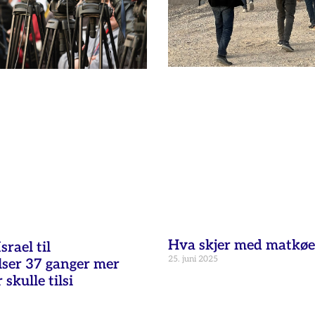
Hva skjer med matkøe
rael til
25. juni 2025
lser 37 ganger mer
skulle tilsi