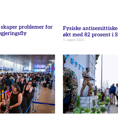
t skaper problemer for
Fysiske antisemittisk
egjeringsfly
økt med 82 prosent i 
5. august 2026