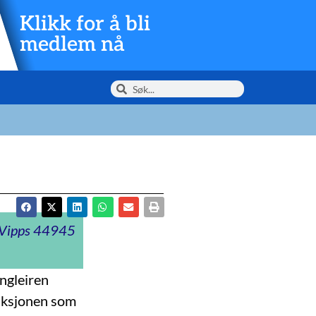
Klikk for å bli
medlem nå
t Vipps 44945
ingleiren
saksjonen som