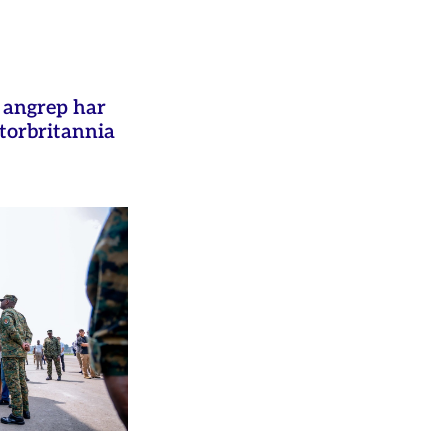
e angrep har
Storbritannia