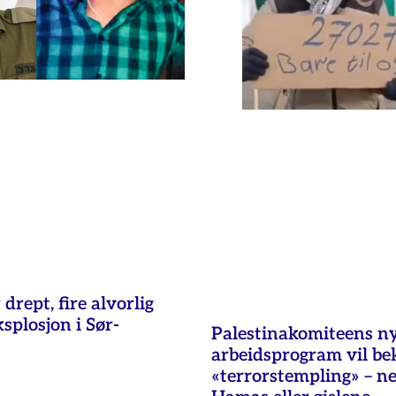
 drept, fire alvorlig
ksplosjon i Sør-
Palestinakomiteens n
arbeidsprogram vil b
«terrorstempling» – n