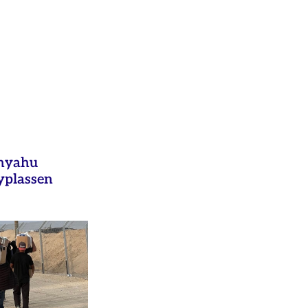
anyahu
yplassen