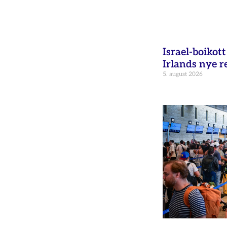
Israel-boikot
Irlands nye r
5. august 2026