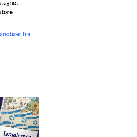
etegnet
store
snotiser fra