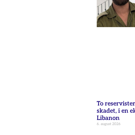
To reservister
skadet, i en e
Libanon
6. august 2026