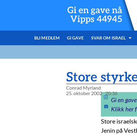
Gi en gave nå
Vipps 44945
BLI MEDLEM
GI GAVE
SVAR OM ISRAEL
Store styrke
Conrad Myrland
25. oktober 2002
20:36
Gi en gave
Klikk her f
Store israelsk
Jenin på Vest