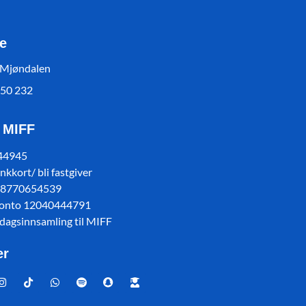
e
 Mjøndalen
550 232
l MIFF
 44945
kkort/ bli fastgiver
78770654539
konto 12040444791
sdagsinnsamling til MIFF
er