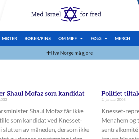
MØTER
BØKER/PINS
OM MIFF
FØLG
MERCH
Hva Norge må gjøre
er Shaul Mofaz som kandidat
Politiet tilt
 2003
2. januar 2003
rsminister Shaul Mofaz får ikke
Knesset-repre
stille som kandidat ved Knesset-
Menahem og t
 i slutten av måneden, dersom ikke
sentralkomité 
atet av dagens avsetmning i den
januar ble reis