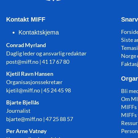
Kontakt MIFF
Snarv
Forside
Kontaktskjema
Siste a
Conrad Myrland
Temasi
Daglig leder og ansvarlig redaktør
Norge 
post@miff.no | 41 17 67 80
Faktas
Kjetil Ravn Hansen
Organ
Organisasjonssekretær
kjetil@miff.no | 45 24 45 98
Bli me
Om MI
Bjarte Bjellås
MIFFs 
Journalist
MIFFs 
bjarte@miff.no | 47 25 88 57
Ressur
Per Arne Vatnøy
Person