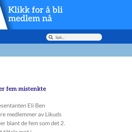
Klikk for å bli
medlem nå
aler fem mistenkte
sentanten Eli Ben
re medlemmer av Likuds
er blant de fem som det 2.
t tiltale mot i