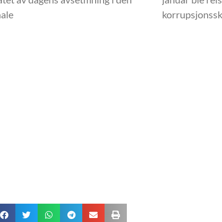
ale
korrupsjonss