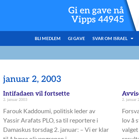
Gi en gave nå
Vipps 44945
BLI MEDLEM
GI GAVE
SVAR OM ISRAEL
januar 2, 2003
Intifadaen vil fortsette
Avvis
2. januar 2003
2. januar
Farouk Kaddoumi, politisk leder av
Forsva
Yassir Arafats PLO, sa til reportere i
lov å 
Damaskus torsdag 2. januar: – Vi er klar
valget
til å bære olivengrenen i
result