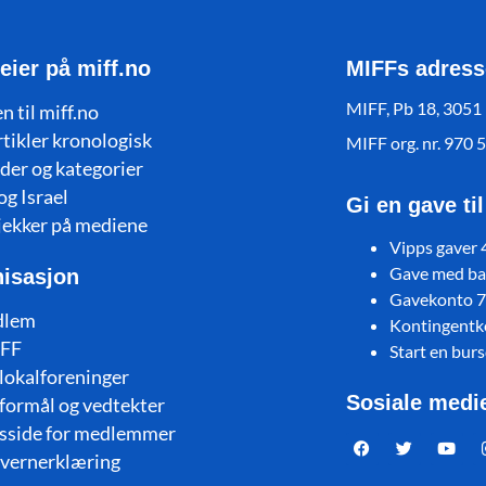
eier på miff.no
MIFFs adress
MIFF, Pb 18, 3051
n til miff.no
rtikler kronologisk
MIFF org. nr. 970 
der og kategorier
og Israel
Gi en gave ti
jekker på mediene
Vipps gaver
Gave med ban
isasjon
Gavekonto 
dlem
Kontingent
FF
Start en bur
lokalforeninger
Sosiale medi
formål og vedtekter
sside for medlemmer
vernerklæring