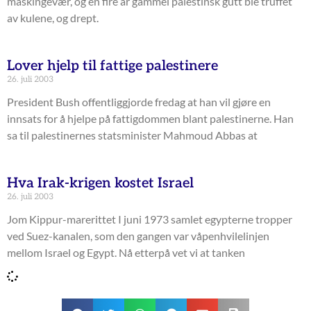
maskingevær, og en fire år gammel palestinsk gutt ble truffet
av kulene, og drept.
Lover hjelp til fattige palestinere
26. juli 2003
President Bush offentliggjorde fredag at han vil gjøre en
innsats for å hjelpe på fattigdommen blant palestinerne. Han
sa til palestinernes statsminister Mahmoud Abbas at
Hva Irak-krigen kostet Israel
26. juli 2003
Jom Kippur-marerittet I juni 1973 samlet egypterne tropper
ved Suez-kanalen, som den gangen var våpenhvilelinjen
mellom Israel og Egypt. Nå etterpå vet vi at tanken