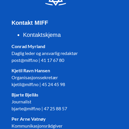
Kontakt MIFF
Kontaktskjema
Conrad Myrland
Daglig leder og ansvarlig redaktør
post@miff.no | 41 17 67 80
Kjetil Ravn Hansen
Organisasjonssekretær
kjetil@miff.no | 45 24 45 98
Bjarte Bjellås
Journalist
bjarte@miff.no | 47 25 88 57
Per Arne Vatnøy
Kommunikasjonsrådgiver