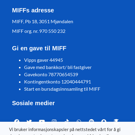
MIFFs adresse
MIFF, Pb 18, 3051 Mjøndalen
MIFF org. nr. 970 550 232
Gi en gave til MIFF
Vipps gaver 44945
Gave med bankkort/ bli fastgiver
Gavekonto 78770654539
Kontingentkonto 12040444791
Start en bursdagsinnsamling til MIFF
Sosiale medier
Vi bruker informasjonskapsler på nettstedet vårt for å gi