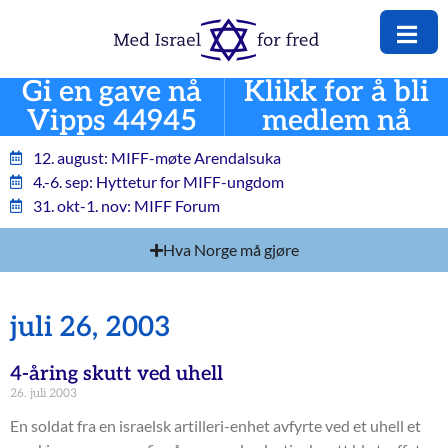
Gi en gave nå
Klikk for å bli
Vipps 44945
medlem nå
12. august: MIFF-møte Arendalsuka
4.-6. sep: Hyttetur for MIFF-ungdom
31. okt-1. nov: MIFF Forum
Hva Norge må gjøre
juli 26, 2003
4-åring skutt ved uhell
26. juli 2003
En soldat fra en israelsk artilleri-enhet avfyrte ved et uhell et