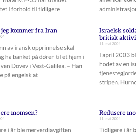
et i forhold til tidligere
administrasj
, jeg kommer fra Iran
Israelsk sold
004
britisk aktiv
11. mai 2004
n av iransk opprinnelse skal
I april 2003 b
 ha banket på døren til et hjem i
hodet av en i
en Dovev i Vest-Galilea. – Han
tjenestegjorde
te på engelsk at
stripen. Hurn
sere momsen?
Redusere m
004
11. mai 2004
ere i år ble merverdiavgiften
Tidligere i år