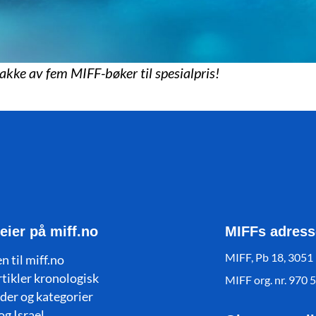
pakke av fem MIFF-bøker til spesialpris!
eier på miff.no
MIFFs adress
MIFF, Pb 18, 3051
n til miff.no
rtikler kronologisk
MIFF org. nr. 970 
der og kategorier
og Israel