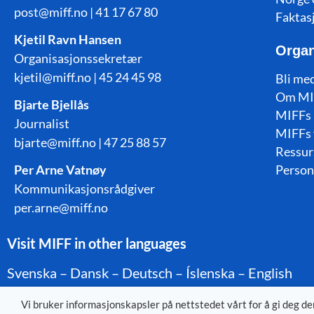
post@miff.no | 41 17 67 80
Faktas
Kjetil Ravn Hansen
Organ
Organisasjonssekretær
kjetil@miff.no | 45 24 45 98
Bli me
Om MI
Bjarte Bjellås
MIFFs 
Journalist
MIFFs 
bjarte@miff.no | 47 25 88 57
Ressur
Per Arne Vatnøy
Person
Kommunikasjonsrådgiver
per.arne@miff.no
Visit MIFF in other languages
Svenska
–
Dansk
–
Deutsch
–
Íslenska
–
English
Vi bruker informasjonskapsler på nettstedet vårt for å gi deg d