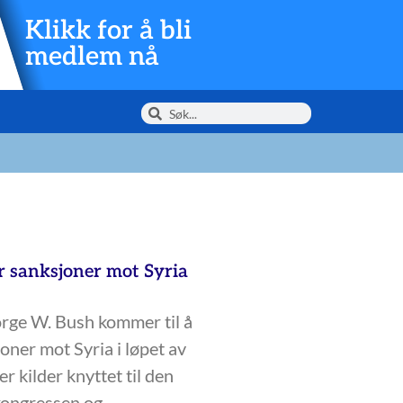
Klikk for å bli
medlem nå
 sanksjoner mot Syria
rge W. Bush kommer til å
oner mot Syria i løpet av
er kilder knyttet til den
kongressen og