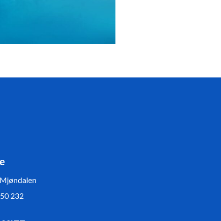
e
 Mjøndalen
550 232