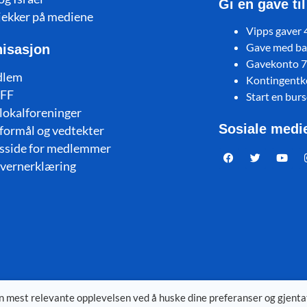
Gi en gave ti
jekker på mediene
Vipps gaver
Gave med ban
isasjon
Gavekonto 
dlem
Kontingent
FF
Start en bur
lokalforeninger
Sosiale medi
formål og vedtekter
sside for medlemmer
vernerklæring
en mest relevante opplevelsen ved å huske dine preferanser og gjenta