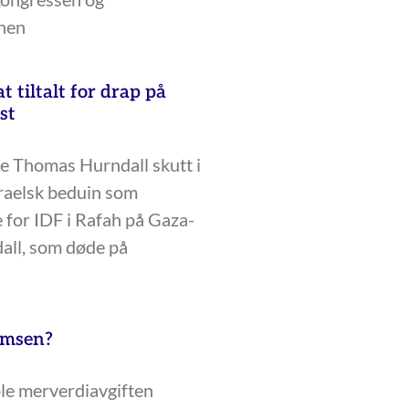
onen
at tiltalt for drap på
ist
le Thomas Hurndall skutt i
sraelsk beduin som
 for IDF i Rafah på Gaza-
dall, som døde på
omsen?
 ble merverdiavgiften