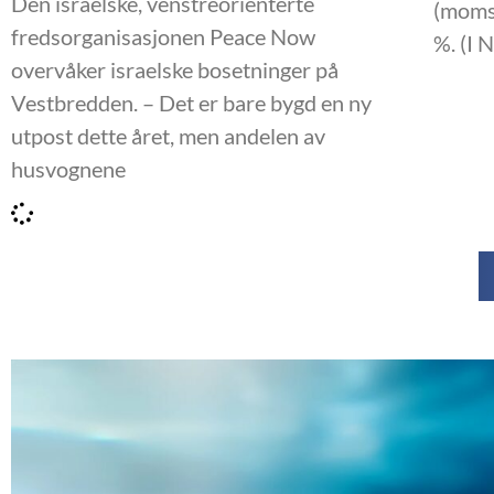
Den israelske, venstreorienterte
(momse
fredsorganisasjonen Peace Now
%. (I 
overvåker israelske bosetninger på
Vestbredden. – Det er bare bygd en ny
utpost dette året, men andelen av
husvognene