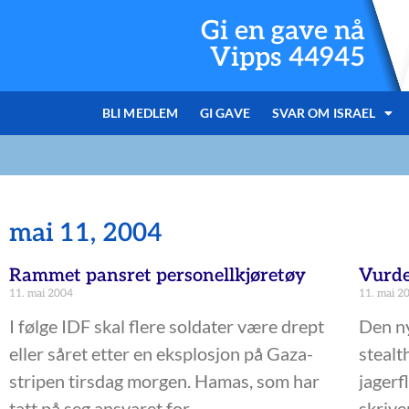
Gi en gave nå
Vipps 44945
BLI MEDLEM
GI GAVE
SVAR OM ISRAEL
mai 11, 2004
Rammet pansret personellkjøretøy
Vurde
11. mai 2004
11. mai 2
I følge IDF skal flere soldater være drept
Den n
eller såret etter en eksplosjon på Gaza-
stealt
stripen tirsdag morgen. Hamas, som har
jagerfl
tatt på seg ansvaret for
skrive