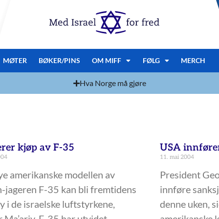
MØTER
BØKER/PINS
OM MIFF
FØLG
MERCH
Hva Norge må gjøre
rer kjøp av F-35
USA innfører
004
11. mai 2004
ye amerikanske modellen av
President Geo
h-jageren F-35 kan bli fremtidens
innføre sanksj
y i de israelske luftstyrkene,
denne uken, si
r Ma’ariv. F-35 har utvidet
amerikanske 