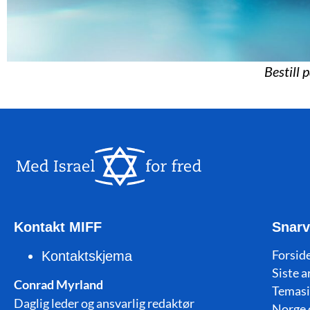
Bestill 
Kontakt MIFF
Snarv
Forside
Kontaktskjema
Siste a
Conrad Myrland
Temasi
Daglig leder og ansvarlig redaktør
Norge 