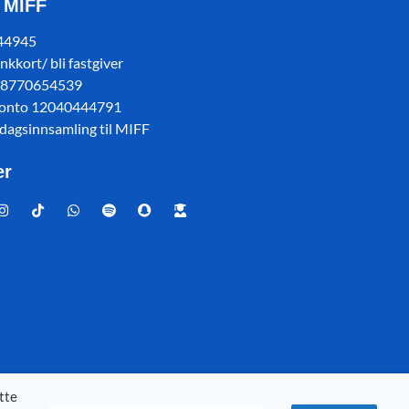
l MIFF
 44945
kkort/ bli fastgiver
78770654539
konto 12040444791
sdagsinnsamling til MIFF
er
tte