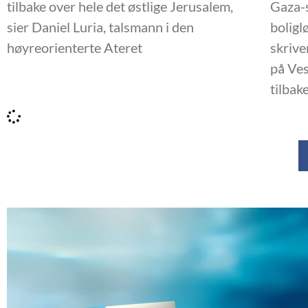
tilbake over hele det østlige Jerusalem,
Gaza-s
sier Daniel Luria, talsmann i den
boligl
høyreorienterte Ateret
skrive
på Ves
tilbake