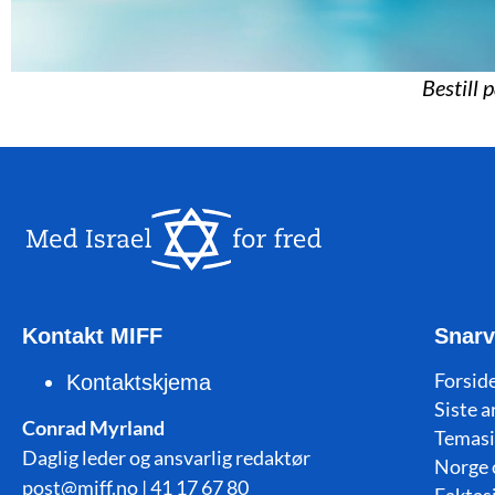
Bestill 
Kontakt MIFF
Snarv
Forside
Kontaktskjema
Siste a
Conrad Myrland
Temasi
Daglig leder og ansvarlig redaktør
Norge 
post@miff.no | 41 17 67 80