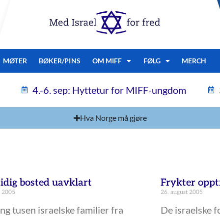
MØTER
BØKER/PINS
OM MIFF
FØLG
MERCH
4.-6. sep: Hyttetur for MIFF-ungdom
Hva Norge må gjøre
idig bosted uavklart
Frykter opp
t 2005
26. august 2005
g tusen israelske familier fra
De israelske 