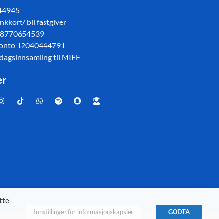
 44945
kkort/ bli fastgiver
78770654539
konto 12040444791
sdagsinnsamling til MIFF
er
tte
Innstillinger for informasjonskapsler
GODTA