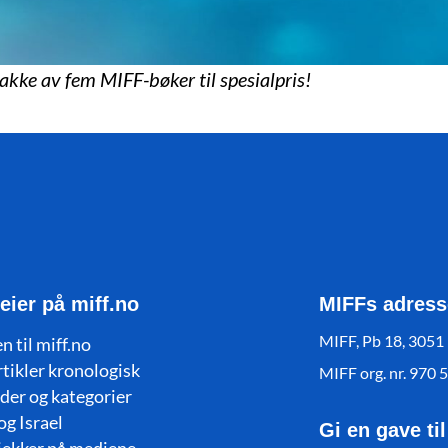
pakke av fem MIFF-bøker til spesialpris!
eier på miff.no
MIFFs adress
MIFF, Pb 18, 3051
n til miff.no
rtikler kronologisk
MIFF org. nr. 970 
der og kategorier
og Israel
Gi en gave ti