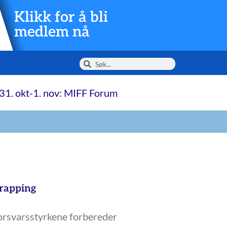
Klikk for å bli
medlem nå
31. okt-1. nov: MIFF Forum
trapping
forsvarsstyrkene forbereder