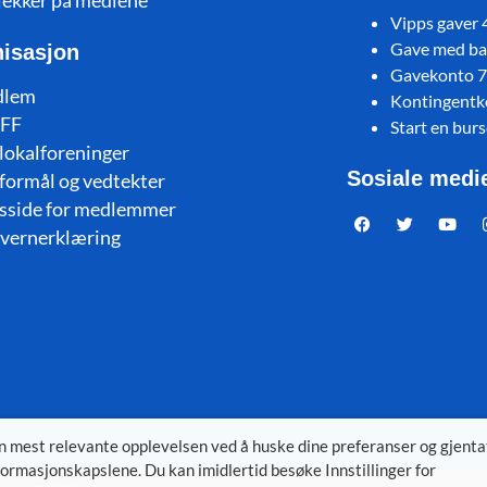
jekker på mediene
Vipps gaver
Gave med ban
isasjon
Gavekonto 
dlem
Kontingent
FF
Start en bur
lokalforeninger
Sosiale medi
formål og vedtekter
sside for medlemmer
vernerklæring
en mest relevante opplevelsen ved å huske dine preferanser og gjenta
ormasjonskapslene. Du kan imidlertid besøke Innstillinger for