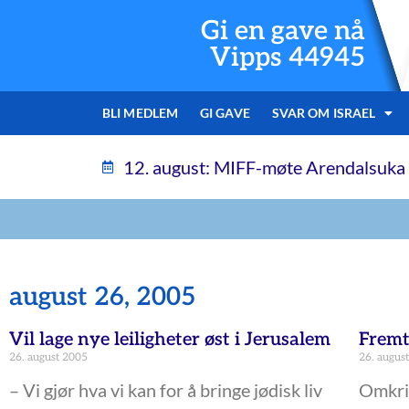
Gi en gave nå
Vipps 44945
BLI MEDLEM
GI GAVE
SVAR OM ISRAEL
12. august: MIFF-møte Arendalsuka
august 26, 2005
Vil lage nye leiligheter øst i Jerusalem
Fremt
26. august 2005
26. augus
– Vi gjør hva vi kan for å bringe jødisk liv
Omkrin