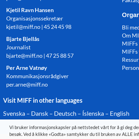
Faktas
Kjetil Ravn Hansen
Organ
Organisasjonssekretær
kjetil@miff.no | 45 24 45 98
Bli me
Om MI
Bjarte Bjellås
MIFFs 
Journalist
MIFFs 
bjarte@miff.no | 47 25 88 57
Ressur
Per Arne Vatnøy
Person
Kommunikasjonsrådgiver
per.arne@miff.no
Visit MIFF in other languages
Svenska
–
Dansk
–
Deutsch
–
Íslenska
–
English
Vi bruker informasjonskapsler på nettstedet vårt for å gi deg d
besøk. Ved å klikke «Godta» samtykker du til bruken av ALLE inf