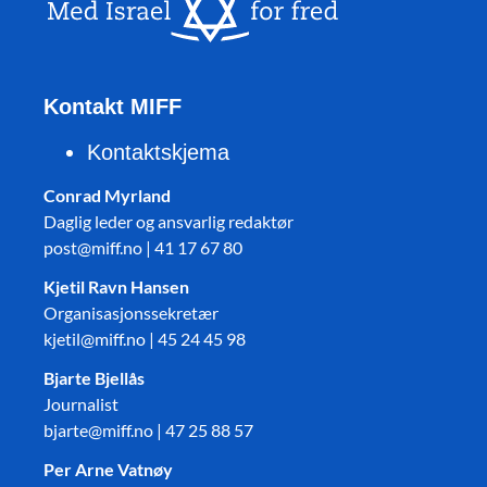
Kontakt MIFF
Kontaktskjema
Conrad Myrland
Daglig leder og ansvarlig redaktør
post@miff.no | 41 17 67 80
Kjetil Ravn Hansen
Organisasjonssekretær
kjetil@miff.no | 45 24 45 98
Bjarte Bjellås
Journalist
bjarte@miff.no | 47 25 88 57
Per Arne Vatnøy