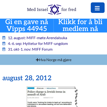
Gi en gave nå
Klikk for å bli
Vipps 44945
medlem nå
12. august: MIFF-møte Arendalsuka
4.-6. sep: Hyttetur for MIFF-ungdom
31. okt-1. nov: MIFF Forum
Hva Norge må gjøre
august 28, 2012