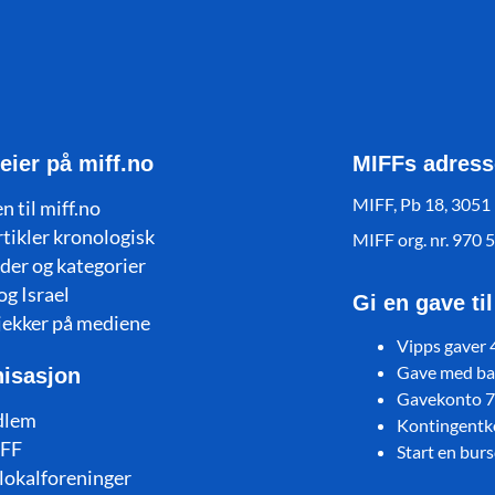
eier på miff.no
MIFFs adress
MIFF, Pb 18, 3051
n til miff.no
rtikler kronologisk
MIFF org. nr. 970 
der og kategorier
og Israel
Gi en gave ti
jekker på mediene
Vipps gaver
Gave med ban
isasjon
Gavekonto 
dlem
Kontingent
FF
Start en bur
lokalforeninger