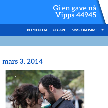
Gi en gave nå
Vipps 44945
BLI MEDLEM
GI GAVE
SVAR OM ISRAEL
mars 3, 2014