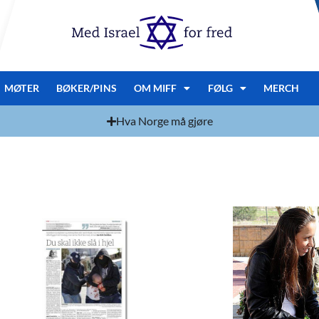
MØTER
BØKER/PINS
OM MIFF
FØLG
MERCH
Hva Norge må gjøre