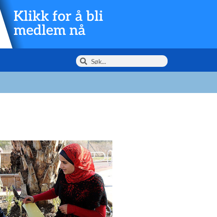
Klikk for å bli
medlem nå