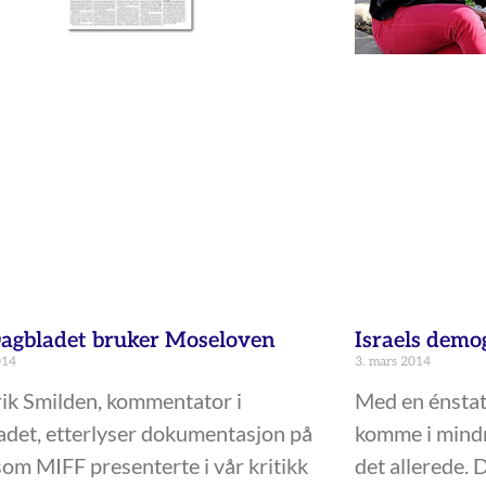
agbladet bruker Moseloven
Israels demo
014
3. mars 2014
ik Smilden, kommentator i
Med en énstats
det, etterlyser dokumentasjon på
komme i mindr
som MIFF presenterte i vår kritikk
det allerede. 