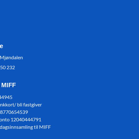
e
 Mjøndalen
550 232
l MIFF
 44945
kkort/ bli fastgiver
78770654539
konto 12040444791
sdagsinnsamling til MIFF