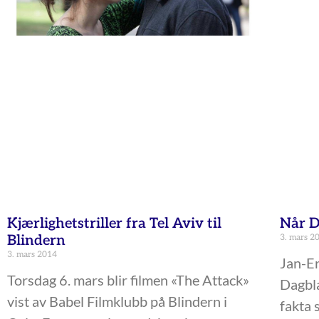
Kjærlighetstriller fra Tel Aviv til
Når D
Blindern
3. mars 2
3. mars 2014
Jan-Er
Torsdag 6. mars blir filmen «The Attack»
Dagbla
vist av Babel Filmklubb på Blindern i
fakta 