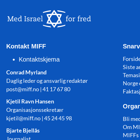
Kontakt MIFF
Snarv
Forside
Kontaktskjema
Siste a
Conrad Myrland
Temasi
Daglig leder og ansvarlig redaktør
Norge 
post@miff.no | 41 17 67 80
Faktas
Kjetil Ravn Hansen
Organ
Organisasjonssekretær
kjetil@miff.no | 45 24 45 98
Bli me
Om MI
Bjarte Bjellås
MIFFs 
Journalist