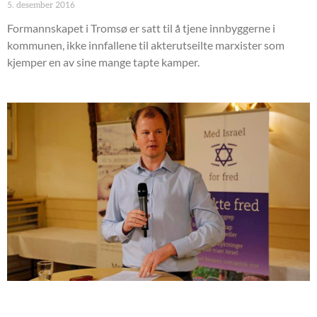
5. desember 2016
Formannskapet i Tromsø er satt til å tjene innbyggerne i
kommunen, ikke innfallene til akterutseilte marxister som
kjemper en av sine mange tapte kamper.