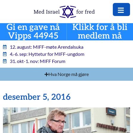
Gi en gave nå
Klikk for å bli
Vipps 44945
medlem nå
12. august: MIFF-møte Arendalsuka
4.-6. sep: Hyttetur for MIFF-ungdom
31. okt-1. nov: MIFF Forum
Hva Norge må gjøre
desember 5, 2016