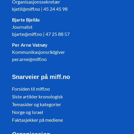
Organisasjonssekretær
kjetil@miff.no | 45 24 45 98
Bjarte Bjellås
Journalist
bjarte@miff.no | 47 25 88 57
Per Arne Vatnøy
Kommunikasjonsrådgiver
per.arne@miff.no
Snarveier på miff.no
Forsiden til miff.no
Siste artikler kronologisk
Temasider og kategorier
Norge og Israel
Faktasjekker på mediene