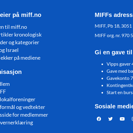
eier på miff.no
MIFFs adress
MIFF, Pb 18, 3051
n til miff.no
rtikler kronologisk
MIFF org. nr. 970 
der og kategorier
og Israel
Gi en gave ti
jekker på mediene
Vipps gaver
Gave med ban
isasjon
Gavekonto 
dlem
Kontingent
FF
Start en bur
lokalforeninger
Sosiale medi
formål og vedtekter
sside for medlemmer
vernerklæring