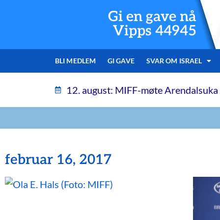
Gi en gave nå
Vipps 44945
BLI MEDLEM
GI GAVE
SVAR OM ISRAEL
12. august: MIFF-møte Arendalsuka
februar 16, 2017