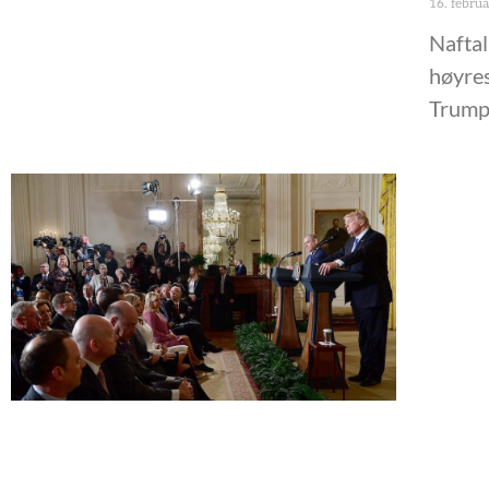
16. febru
Naftal
høyres
Trump