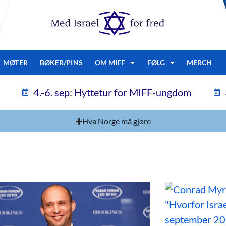
MØTER
BØKER/PINS
OM MIFF
FØLG
MERCH
4.-6. sep: Hyttetur for MIFF-ungdom
Hva Norge må gjøre