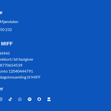
e
 Mjøndalen
550 232
l MIFF
 44945
kkort/ bli fastgiver
78770654539
konto 12040444791
sdagsinnsamling til MIFF
er