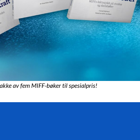
pakke av fem MIFF-bøker til spesialpris!