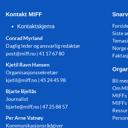
Kontakt MIFF
Snarv
Forside
Kontaktskjema
Siste a
Conrad Myrland
Temasi
Daglig leder og ansvarlig redaktør
Norge 
post@miff.no | 41 17 67 80
Faktas
Kjetil Ravn Hansen
Organ
Organisasjonssekretær
kjetil@miff.no | 45 24 45 98
Bli me
Om MI
Bjarte Bjellås
MIFFs 
Journalist
MIFFs 
bjarte@miff.no | 47 25 88 57
Ressur
Per Arne Vatnøy
Person
Kommunikasjonsrådgiver