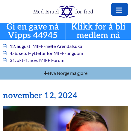
Gi en gave nå
Klikk for å bli
Vipps 44945
medlem nå
12. august: MIFF-møte Arendalsuka
4.-6. sep: Hyttetur for MIFF-ungdom
31. okt-1. nov: MIFF Forum
Hva Norge må gjøre
november 12, 2024