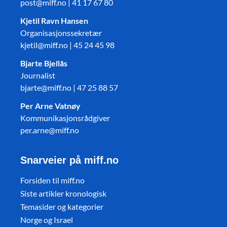
post@miff.no | 41 17 67 80
Kjetil Ravn Hansen
Organisasjonssekretær
kjetil@miff.no | 45 24 45 98
Bjarte Bjellås
Journalist
bjarte@miff.no | 47 25 88 57
Per Arne Vatnøy
Kommunikasjonsrådgiver
per.arne@miff.no
Snarveier på miff.no
Forsiden til miff.no
Siste artikler kronologisk
Temasider og kategorier
Norge og Israel