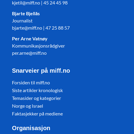
kjetil@miff.no | 45 24 45 98
Bjarte Bjellås
Journalist
bjarte@miff.no | 47 25 88 57
Per Arne Vatnøy
Kommunikasjonsrådgiver
per.arne@miff.no
Snarveier på miff.no
Forsiden til miff.no
Siste artikler kronologisk
Temasider og kategorier
Norge og Israel
Faktasjekker på mediene
Organisasjon