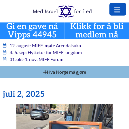
Gi en gave nå
Klikk for å bli
Vipps 44945
medlem nå
12. august: MIFF-møte Arendalsuka
4.-6. sep: Hyttetur for MIFF-ungdom
31. okt-1. nov: MIFF Forum
Hva Norge må gjøre
juli 2, 2025