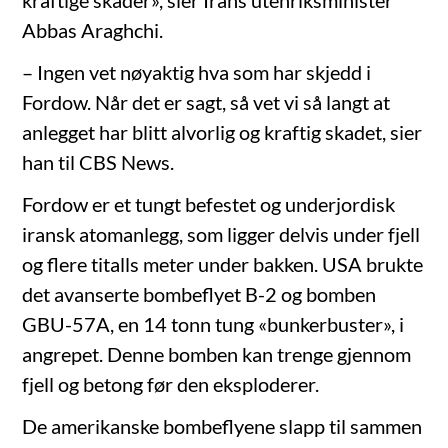
kraftige skader», sier Irans utenriksminister
Abbas Araghchi.
– Ingen vet nøyaktig hva som har skjedd i
Fordow. Når det er sagt, så vet vi så langt at
anlegget har blitt alvorlig og kraftig skadet, sier
han til CBS News.
Fordow er et tungt befestet og underjordisk
iransk atomanlegg, som ligger delvis under fjell
og flere titalls meter under bakken. USA brukte
det avanserte bombeflyet B-2 og bomben
GBU-57A, en 14 tonn tung «bunkerbuster», i
angrepet. Denne bomben kan trenge gjennom
fjell og betong før den eksploderer.
De amerikanske bombeflyene slapp til sammen