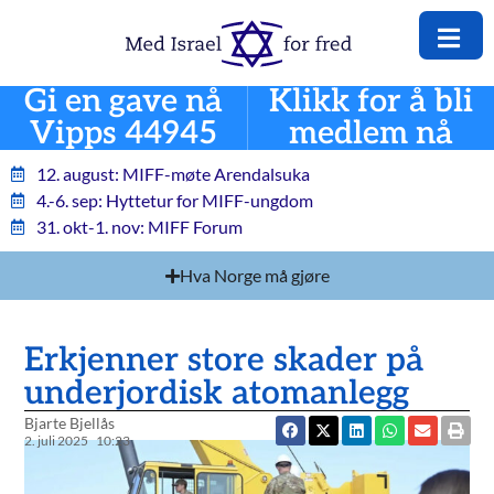
Gi en gave nå
Klikk for å bli
Vipps 44945
medlem nå
12. august: MIFF-møte Arendalsuka
4.-6. sep: Hyttetur for MIFF-ungdom
31. okt-1. nov: MIFF Forum
Hva Norge må gjøre
Erkjenner store skader på
underjordisk atomanlegg
Bjarte Bjellås
2. juli 2025
10:23