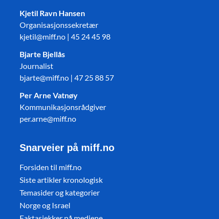
Kjetil Ravn Hansen
Organisasjonssekretær
kjetil@miff.no | 45 24 45 98
Bjarte Bjellås
Journalist
bjarte@miff.no | 47 25 88 57
Per Arne Vatnøy
Kommunikasjonsrådgiver
per.arne@miff.no
Snarveier på miff.no
Forsiden til miff.no
Siste artikler kronologisk
Temasider og kategorier
Norge og Israel
Faktasjekker på mediene