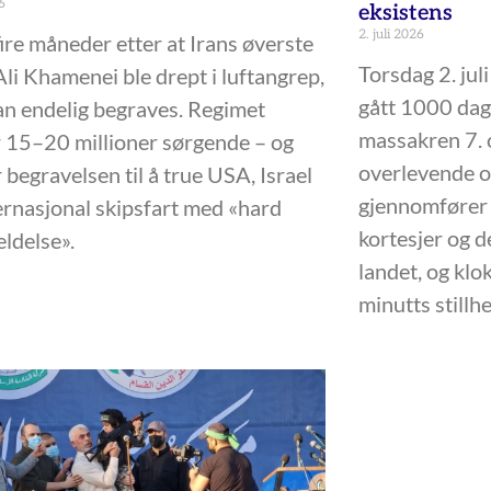
6
eksistens
2. juli 2026
ire måneder etter at Irans øverste
Torsdag 2. jul
Ali Khamenei ble drept i luftangrep,
gått 1000 da
an endelig begraves. Regimet
massakren 7. 
 15–20 millioner sørgende – og
overlevende og
 begravelsen til å true USA, Israel
gjennomfører
ernasjonal skipsfart med «hard
kortesjer og 
eldelse».
landet, og klo
minutts stillh