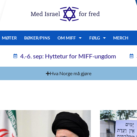
MØTER
BØKER/PINS
OM MIFF
FØLG
MERCH
4.-6. sep: Hyttetur for MIFF-ungdom
Hva Norge må gjøre