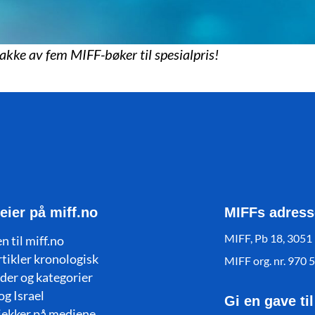
pakke av fem MIFF-bøker til spesialpris!
eier på miff.no
MIFFs adress
MIFF, Pb 18, 3051
n til miff.no
rtikler kronologisk
MIFF org. nr. 970 
der og kategorier
og Israel
Gi en gave ti
jekker på mediene