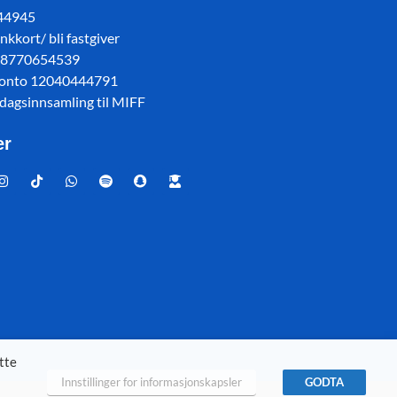
 44945
kkort/ bli fastgiver
78770654539
konto 12040444791
sdagsinnsamling til MIFF
er
tte
Innstillinger for informasjonskapsler
GODTA