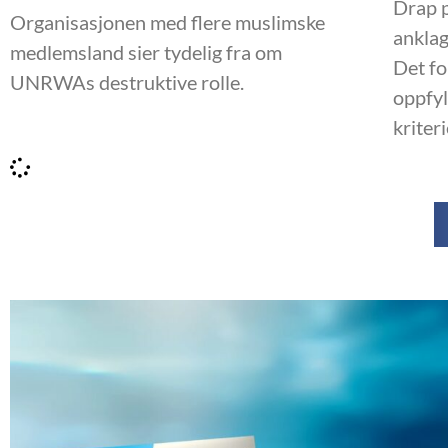
Drap p
Organisasjonen med flere muslimske
anklag
medlemsland sier tydelig fra om
Det f
UNRWAs destruktive rolle.
oppfy
kriter