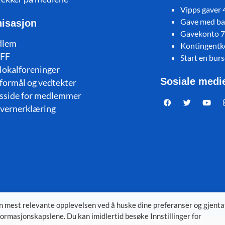
Vipps gaver
Gave med ban
isasjon
Gavekonto 
dlem
Kontingent
FF
Start en bur
lokalforeninger
Sosiale medi
formål og vedtekter
sside for medlemmer
vernerklæring
en mest relevante opplevelsen ved å huske dine preferanser og gjenta
ormasjonskapslene. Du kan imidlertid besøke Innstillinger for