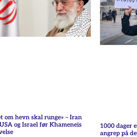
t om hevn skal runge» – Iran
 USA og Israel før Khameneis
1000 dager et
velse
angrep på det