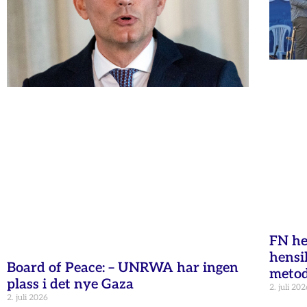
FN he
hensi
Board of Peace: – UNRWA har ingen
metod
plass i det nye Gaza
2. juli 202
2. juli 2026