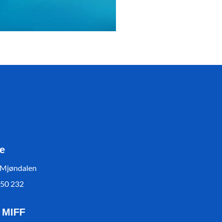
e
 Mjøndalen
550 232
l MIFF