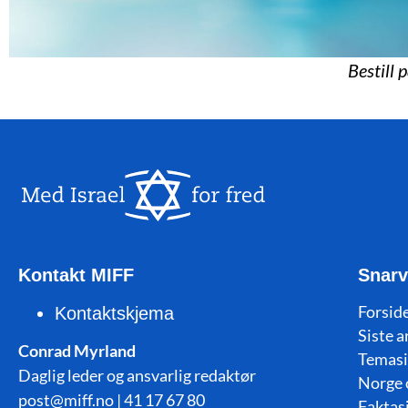
Bestill 
Kontakt MIFF
Snarv
Forside
Kontaktskjema
Siste a
Conrad Myrland
Temasi
Daglig leder og ansvarlig redaktør
Norge 
post@miff.no | 41 17 67 80
Faktas