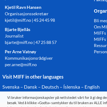
Kjetil Ravn Hansen
Organ
Organisasjonssekretær
kjetil@miff.no | 45 24 45 98
Bli me
Om MI
Bjarte Bjellås
MIFFs 
Journalist
MIFFs 
bjarte@miff.no | 47 25 88 57
Ressur
Per Arne Vatnøy
Person
Kommunikasjonsrådgiver
per.arne@miff.no
Visit MIFF in other languages
Svenska
–
Dansk
–
Deutsch
–
Íslenska
–
English
Vi bruker informasjonskapsler på nettstedet vårt for å gi deg d
besøk. Ved å klikke «Godta» samtykker du til bruken av ALLE inf