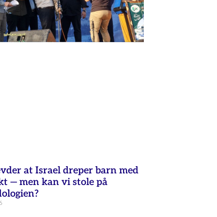
vder at Israel dreper barn med
kt — men kan vi stole på
ologien?
6