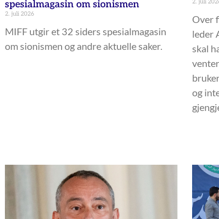
2. juli 202
spesialmagasin om sionismen
2. juli 2026
Over f
MIFF utgir et 32 siders spesialmagasin
leder 
om sionismen og andre aktuelle saker.
skal h
venter
bruker
og int
gjengj