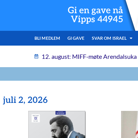
Gi en gave nå
Vipps 44945
BLI MEDLEM
GI GAVE
SVAR OM ISRAEL
12. august: MIFF-møte Arendalsuka
juli 2, 2026