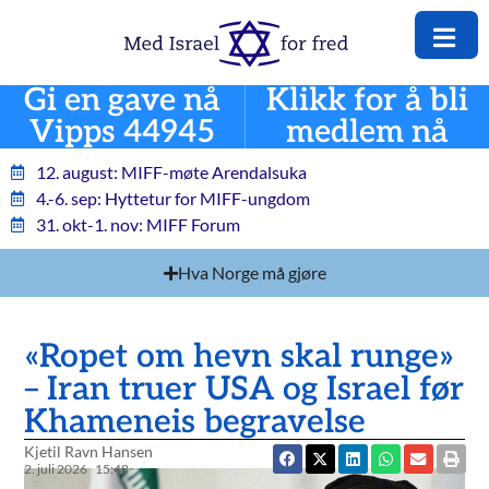
Gi en gave nå
Klikk for å bli
Vipps 44945
medlem nå
12. august: MIFF-møte Arendalsuka
4.-6. sep: Hyttetur for MIFF-ungdom
31. okt-1. nov: MIFF Forum
Hva Norge må gjøre
«Ropet om hevn skal runge»
– Iran truer USA og Israel før
Khameneis begravelse
Kjetil Ravn Hansen
2. juli 2026
15:48