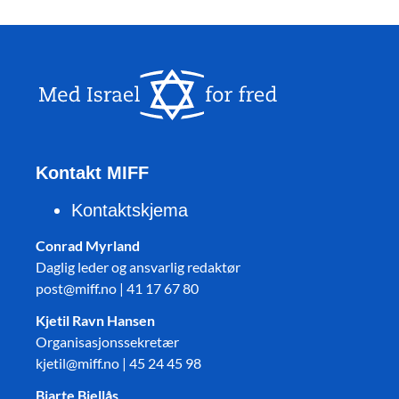
Kontakt MIFF
Kontaktskjema
Conrad Myrland
Daglig leder og ansvarlig redaktør
post@miff.no | 41 17 67 80
Kjetil Ravn Hansen
Organisasjonssekretær
kjetil@miff.no | 45 24 45 98
Bjarte Bjellås