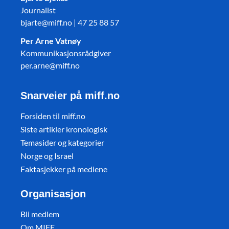
Journalist
bjarte@miff.no | 47 25 88 57
Per Arne Vatnøy
Kommunikasjonsrådgiver
per.arne@miff.no
Snarveier på miff.no
Forsiden til miff.no
Siste artikler kronologisk
Temasider og kategorier
Norge og Israel
Faktasjekker på mediene
Organisasjon
Bli medlem
Om MIFF