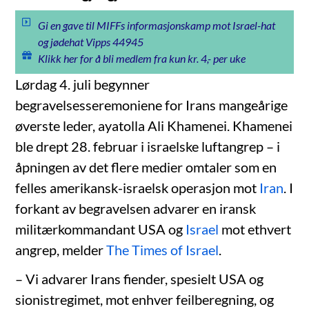
Gi en gave til MIFFs informasjonskamp mot Israel-hat
og jødehat Vipps 44945
Klikk her for å bli medlem fra kun kr. 4,- per uke
Lørdag 4. juli begynner
begravelsesseremoniene for Irans mangeårige
øverste leder, ayatolla Ali Khamenei. Khamenei
ble drept 28. februar i israelske luftangrep – i
åpningen av det flere medier omtaler som en
felles amerikansk-israelsk operasjon mot
Iran
. I
forkant av begravelsen advarer en iransk
militærkommandant USA og
Israel
mot ethvert
angrep, melder
The Times of Israel
.
– Vi advarer Irans fiender, spesielt USA og
sionistregimet, mot enhver feilberegning, og