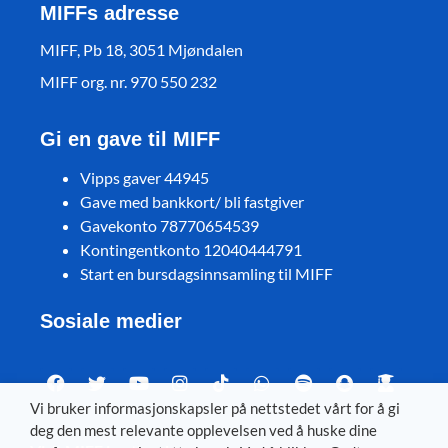
MIFFs adresse
MIFF, Pb 18, 3051 Mjøndalen
MIFF org. nr. 970 550 232
Gi en gave til MIFF
Vipps gaver 44945
Gave med bankkort/ bli fastgiver
Gavekonto 78770654539
Kontingentkonto 12040444791
Start en bursdagsinnsamling til MIFF
Sosiale medier
Vi bruker informasjonskapsler på nettstedet vårt for å gi
deg den mest relevante opplevelsen ved å huske dine