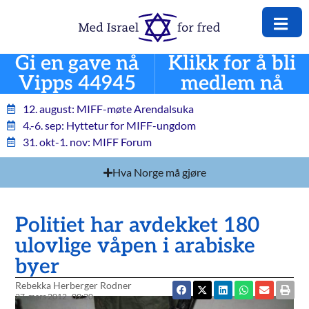
Gi en gave nå
Klikk for å bli
Vipps 44945
medlem nå
12. august: MIFF-møte Arendalsuka
4.-6. sep: Hyttetur for MIFF-ungdom
31. okt-1. nov: MIFF Forum
Hva Norge må gjøre
Politiet har avdekket 180
ulovlige våpen i arabiske
byer
Rebekka Herberger Rodner
27. mars 2012
09:20