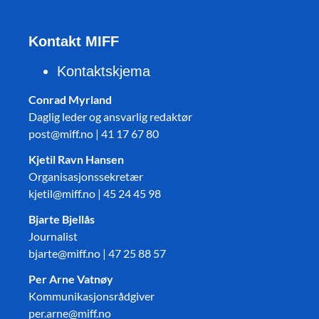
Kontakt MIFF
Kontaktskjema
Conrad Myrland
Daglig leder og ansvarlig redaktør
post@miff.no | 41 17 67 80
Kjetil Ravn Hansen
Organisasjonssekretær
kjetil@miff.no | 45 24 45 98
Bjarte Bjellås
Journalist
bjarte@miff.no | 47 25 88 57
Per Arne Vatnøy
Kommunikasjonsrådgiver
per.arne@miff.no