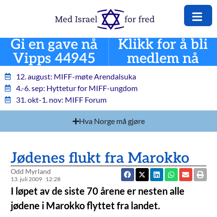
Gi en gave nå
Klikk for å bli
Vipps 44945
medlem nå
12. august: MIFF-møte Arendalsuka
4.-6. sep: Hyttetur for MIFF-ungdom
31. okt-1. nov: MIFF Forum
Hva Norge må gjøre
Jødenes flukt fra Marokko
Odd Myrland
13. juli 2009
12:28
I løpet av de siste 70 årene er nesten alle
jødene i Marokko flyttet fra landet.