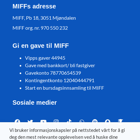
MIFFs adresse
MIFF, Pb 18, 3051 Mjøndalen
MIFF org. nr. 970 550 232
Gi en gave til MIFF
Vipps gaver 44945
Gave med bankkort/ bli fastgiver
Gavekonto 78770654539
Kontingentkonto 12040444791
Start en bursdagsinnsamling til MIFF
Sosiale medier
Vi bruker informasjonskapsler på nettstedet vårt for å gi
deg den mest relevante opplevelsen ved å huske dine