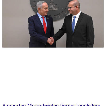
Rapporter: Mossad-sjefen fjerner toppledere