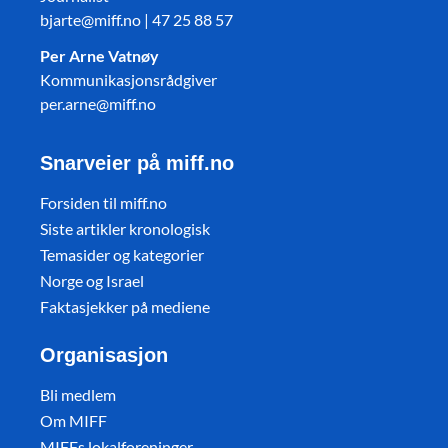
bjarte@miff.no | 47 25 88 57
Per Arne Vatnøy
Kommunikasjonsrådgiver
per.arne@miff.no
Snarveier på miff.no
Forsiden til miff.no
Siste artikler kronologisk
Temasider og kategorier
Norge og Israel
Faktasjekker på mediene
Organisasjon
Bli medlem
Om MIFF
MIFFs lokalforeninger