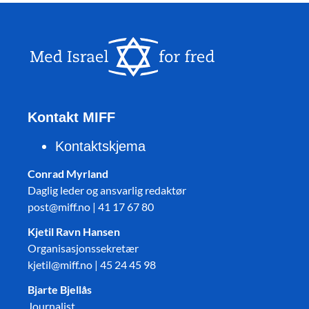
Kontakt MIFF
Kontaktskjema
Conrad Myrland
Daglig leder og ansvarlig redaktør
post@miff.no | 41 17 67 80
Kjetil Ravn Hansen
Organisasjonssekretær
kjetil@miff.no | 45 24 45 98
Bjarte Bjellås
Journalist