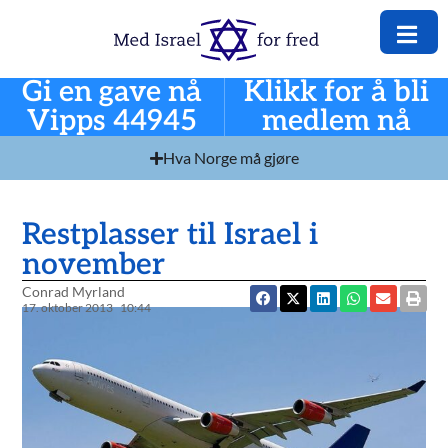
Gi en gave nå
Klikk for å bli
Vipps 44945
medlem nå
Hva Norge må gjøre
Restplasser til Israel i
november
Conrad Myrland
17. oktober 2013
10:44