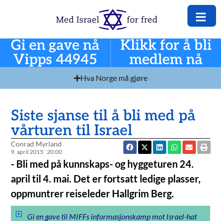
Gi en gave nå
Klikk for å bli
Vipps 44945
medlem nå
Hva Norge må gjøre
Siste sjanse til å bli med på
vårturen til Israel
Conrad Myrland
9. april 2015
20:00
- Bli med på kunnskaps- og hyggeturen 24.
april til 4. mai. Det er fortsatt ledige plasser,
oppmuntrer reiseleder Hallgrim Berg.
Gi en gave til MIFFs informasjonskamp mot Israel-hat