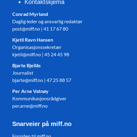
Kontaktskjema
Conrad Myrland
Daglig leder og ansvarlig redaktør
post@miff.no | 41 17 67 80
Kjetil Ravn Hansen
Organisasjonssekretær
kjetil@miff.no | 45 24 45 98
Bjarte Bjellås
Journalist
bjarte@miff.no | 47 25 88 57
Per Arne Vatnøy
Kommunikasjonsrådgiver
per.arne@miff.no
Snarveier på miff.no
Forsiden til miff.no