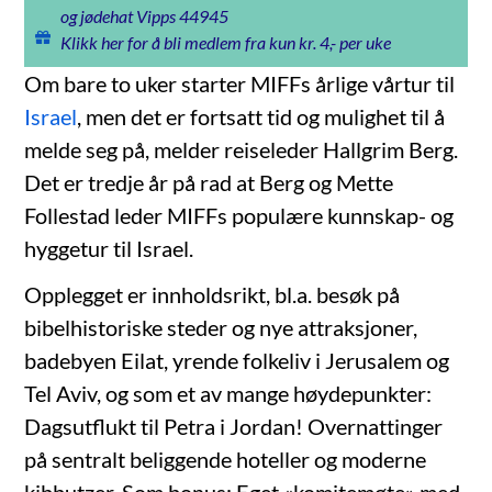
og jødehat Vipps 44945
Klikk her for å bli medlem fra kun kr. 4,- per uke
Om bare to uker starter MIFFs årlige vårtur til
Israel
, men det er fortsatt tid og mulighet til å
melde seg på, melder reiseleder Hallgrim Berg.
Det er tredje år på rad at Berg og Mette
Follestad leder MIFFs populære kunnskap- og
hyggetur til Israel.
Opplegget er innholdsrikt, bl.a. besøk på
bibelhistoriske steder og nye attraksjoner,
badebyen Eilat, yrende folkeliv i Jerusalem og
Tel Aviv, og som et av mange høydepunkter:
Dagsutflukt til Petra i Jordan! Overnattinger
på sentralt beliggende hoteller og moderne