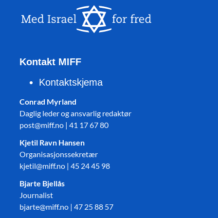
Kontakt MIFF
Kontaktskjema
Conrad Myrland
Daglig leder og ansvarlig redaktør
post@miff.no | 41 17 67 80
Kjetil Ravn Hansen
Organisasjonssekretær
kjetil@miff.no | 45 24 45 98
Bjarte Bjellås
Journalist
bjarte@miff.no | 47 25 88 57