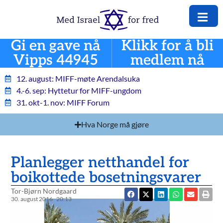
Gi en gave nå
Klikk for å bli
Vipps 44945
medlem nå
12. august: MIFF-møte Arendalsuka
4.-6. sep: Hyttetur for MIFF-ungdom
31. okt-1. nov: MIFF Forum
Hva Norge må gjøre
Planlegger netthandel for
boikottede bosetningsvarer
Tor-Bjørn Nordgaard
30. august 2016
20:13