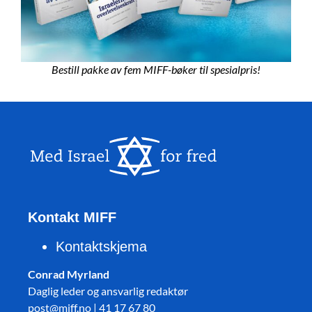
Bestill pakke av fem MIFF-bøker til spesialpris!
Kontakt MIFF
Kontaktskjema
Conrad Myrland
Daglig leder og ansvarlig redaktør
post@miff.no | 41 17 67 80