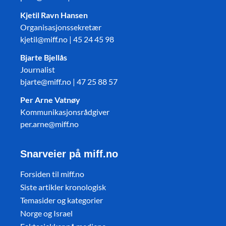
Kjetil Ravn Hansen
Organisasjonssekretær
kjetil@miff.no | 45 24 45 98
Bjarte Bjellås
Journalist
bjarte@miff.no | 47 25 88 57
Per Arne Vatnøy
Kommunikasjonsrådgiver
per.arne@miff.no
Snarveier på miff.no
Forsiden til miff.no
Siste artikler kronologisk
Temasider og kategorier
Norge og Israel