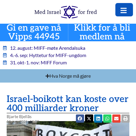
Gi en gave nå
Klikk for å bli
Vipps 44945
medlem nå
12. august: MIFF-møte Arendalsuka
4.-6. sep: Hyttetur for MIFF-ungdom
31. okt-1. nov: MIFF Forum
Hva Norge må gjøre
Israel-boikott kan koste over
400 milliarder kroner
Bjarte Bjellås
11. juni 2026
11:00